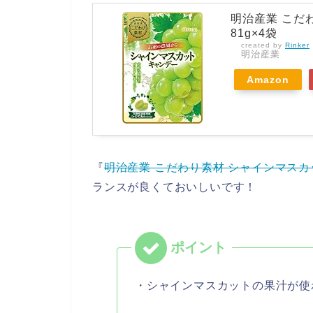
明治産業 こだ
81g×4袋
created by
Rinker
明治産業
Amazon
『
明治産業 こだわり素材 シャインマスカッ
ランスが良くておいしいです！
・シャインマスカットの果汁が使