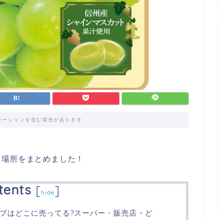
モーションを含む場合があります
る場所をまとめました！
tents
[
]
hide
プはどこに売ってる?スーパー・販売店・ど