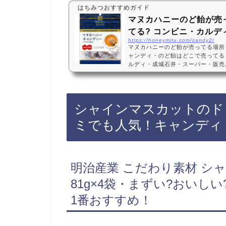
はちみつおすすめガイド
マヌカハニーのど飴が売
てる? コンビニ・カルデ
https://honeymitu.com/candy2/
マヌカハニーのど飴が売ってる場所
ャンディ・のど飴はどこで売ってる
ルディ・成城石井・スーパー・販売店
天・売ってない?マヌカハニーのど
ビニ、カルディ、成城石井など一部
によっては売ってない店もあるので、
ーのど飴がお得に買えておすすめで
シャインマスカットのド
ディおすすめ3選・口コミでも人気富
ニー キ…
ミでも人気！キャンディ
明治産業 こだわり素材 シ
81g×4袋・まずい?おいし
1番おすすめ！