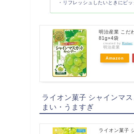
・リフレッシュしたいときにピッ
明治産業 こだ
81g×4袋
created by
Rinker
明治産業
Amazon
ライオン菓子 シャインマスカ
まい・うますぎ
ライオン菓子 シ