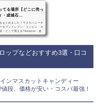
ってる場所【どこに売っ
ィ・成城石…
をまとめました！マヌカハニーキ
？セブンイレブン・コンビニ・カ
・どこで買える?Amazon・楽
飴は、セブンイレブンなどのコン
のスーパーに売っています！店舗
Amazonや楽天でもマヌカハニ
す！マヌカハニーのど飴・キャン
ロップなどおすすめ3選・口コ
永貿易 マヌカヘルス マヌカハ
ャインマスカットキャンディー
い?値段、価格が安い・コスパ最強！