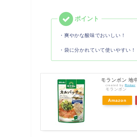
・爽やかな酸味でおいしい！
・袋に分かれていて使いやすい！
モランボン 地中
created by
Rinker
モランボン
Amazon