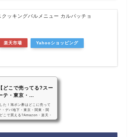
スクッキングバルメニュー カルパッチョ
個
楽天市場
Yahooショッピング
【どこで売ってる?スー
ーテ・東京・…
した！旭ポン酢はどこに売って
テ・デパ地下・東京・関東・関
こで買える?Amazon・楽天・
どのスーパーや、ドンキホーテ、
でも、東京や北海道でも一部の店
で、Amazonや楽天でも旭ポン
ポン酢などおすすめ3選・口コミ