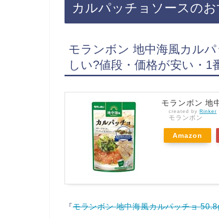
カルパッチョソースのお
でも人気・サタプラランキグでも話
ト かわいいレ…
モランボン 地中海風カルパッチ
しい?値段・価格が安い・1
モランボン 地中
created by
Rinker
モランボン
Amazon
『
モランボン 地中海風カルパッチョ 50.8g