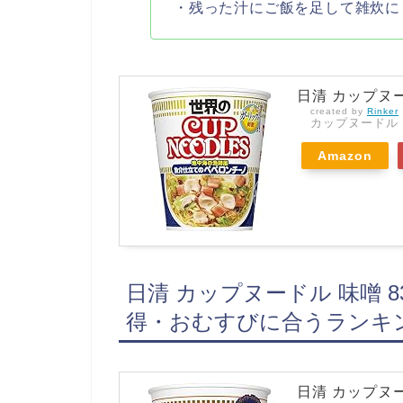
・残った汁にご飯を足して雑炊に
日清 カップヌー
created by
Rinker
カップヌードル
Amazon
日清 カップヌードル 味噌 8
得・おむすびに合うランキ
日清 カップヌード