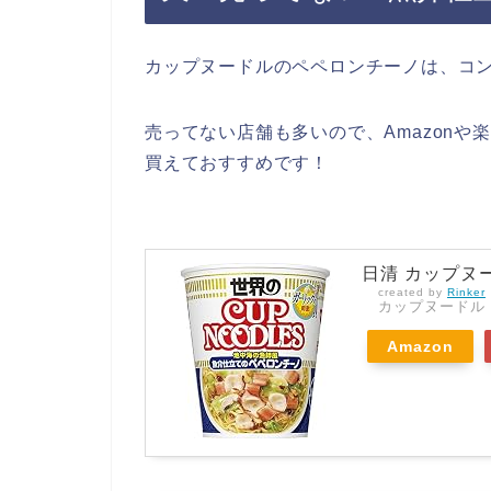
カップヌードルのペペロンチーノは、コ
売ってない店舗も多いので、Amazon
買えておすすめです！
日清 カップヌー
created by
Rinker
カップヌードル
Amazon