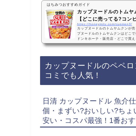
はちみつおすすめガイド
カップヌードルのトムヤ
【どこに売ってる?コン
https://honeymitu.com/cupmen3/
カップヌードルのトムヤムクンが売
プヌードルのトムヤムクンはどこで
ドンキホーテ・販売店・どこで買える
箱買いカップヌードルのトムヤムク
キホーテなどに売っています！店舗
で、Amazonや楽天でもカップヌ
ておすすめです！カップヌードルの
カップヌードルのペペロ
口コミでも人気日清食品 カップヌー
x12個…
コミでも人気！
日清 カップヌードル 魚介仕立
個・まずい?おいしい?ち
安い・コスパ最強！1番お