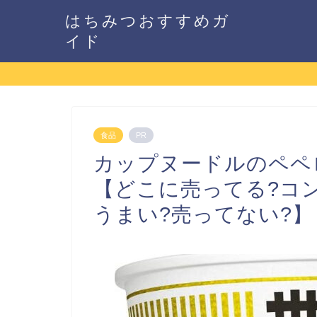
はちみつおすすめガ
イド
食品
PR
カップヌードルのペペ
【どこに売ってる?コ
うまい?売ってない?】