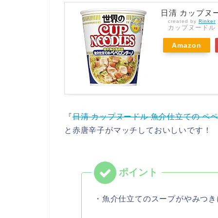
日清 カップヌー
created by
Rinker
カップヌードル
Amazon
『
日清 カップヌードル 魚介仕立ての ペペロ
と赤唐辛子がマッチしておいしいです！
・魚介仕立てのスープがやみつき