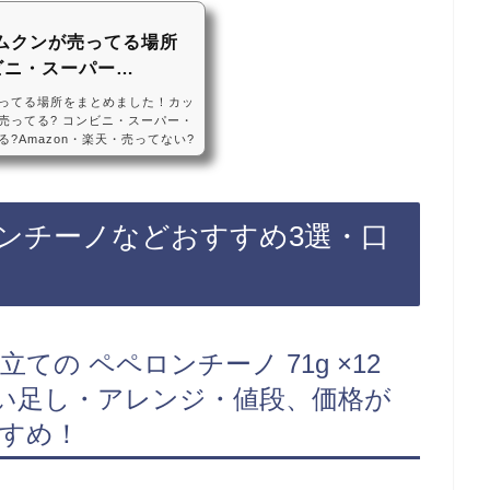
ムクンが売ってる場所
ビニ・スーパー…
ってる場所をまとめました！カッ
売ってる? コンビニ・スーパー・
?Amazon・楽天・売ってない?
ンは、コンビニ、スーパー、ドン
によっては売ってない店もあるの
ードルのトムヤムクンがお得に買え
トムヤムクンなどおすすめ3選・
ンチーノなどおすすめ3選・口
ドル トムヤムクンヌードル 75g
ての ペペロンチーノ 71g ×12
ょい足し・アレンジ・値段、価格が
すすめ！