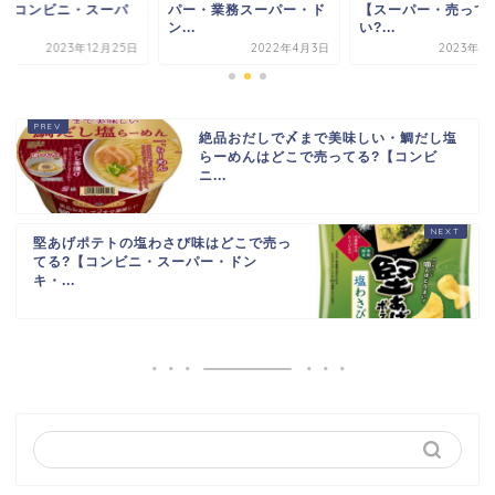
?【コンビニ・スーパ
パー・業務スーパー・ド
【スーパー・売って
.
ン...
い?...
2023年12月25日
2022年4月3日
2023年6
絶品おだしで〆まで美味しい・鯛だし塩
らーめんはどこで売ってる?【コンビ
ニ...
堅あげポテトの塩わさび味はどこで売っ
てる?【コンビニ・スーパー・ドン
キ・...