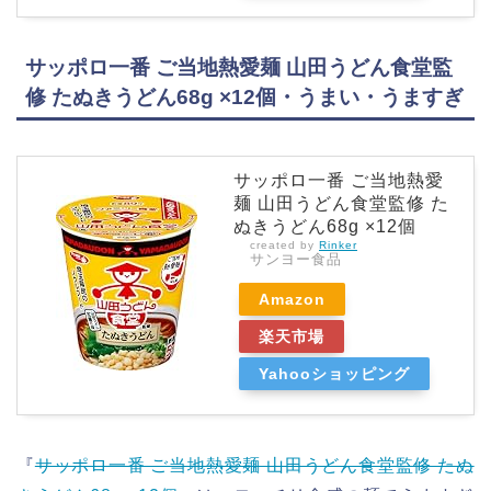
サッポロ一番 ご当地熱愛麺 山田うどん食堂監
修 たぬきうどん68g ×12個・うまい・うますぎ
サッポロ一番 ご当地熱愛
麺 山田うどん食堂監修 た
ぬきうどん68g ×12個
created by
Rinker
サンヨー食品
Amazon
楽天市場
Yahooショッピング
『
サッポロ一番 ご当地熱愛麺 山田うどん食堂監修 たぬ