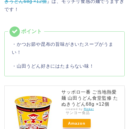
きうどん68g ×12個
』は、モッチリ食感の麺でうますぎ
です！
・かつお節や昆布の旨味がきいたスープがうま
い！
・山田うどん好きにはたまらない味！
サッポロ一番 ご当地熱愛
麺 山田うどん食堂監修 た
ぬきうどん68g ×12個
created by
Rinker
サンヨー食品
Amazon