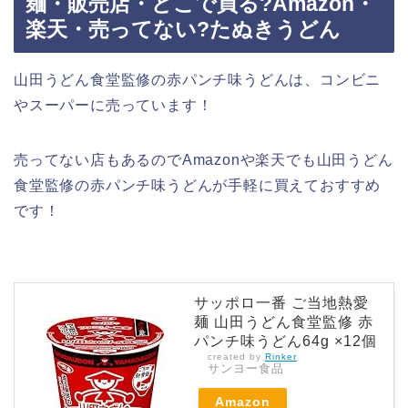
麺・販売店・どこで買る?Amazon・
楽天・売ってない?たぬきうどん
山田うどん食堂監修の赤パンチ味うどんは、コンビニ
やスーパーに売っています！
売ってない店もあるのでAmazonや楽天でも山田うどん
食堂監修の赤パンチ味うどんが手軽に買えておすすめ
です！
サッポロ一番 ご当地熱愛
麺 山田うどん食堂監修 赤
パンチ味うどん64g ×12個
created by
Rinker
サンヨー食品
Amazon