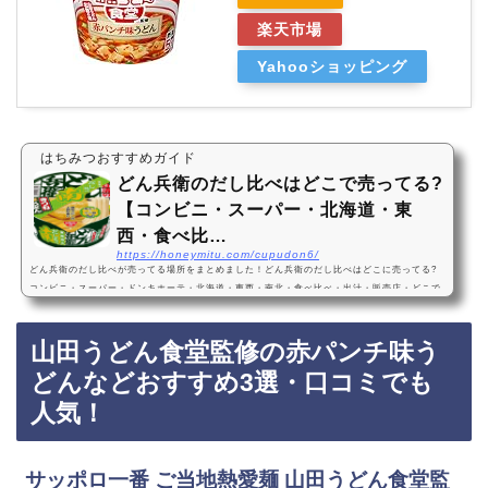
楽天市場
Yahooショッピング
はちみつおすすめガイド
どん兵衛のだし比べはどこで売ってる?
【コンビニ・スーパー・北海道・東
西・食べ比…
https://honeymitu.com/cupudon6/
どん兵衛のだし比べが売ってる場所をまとめました！どん兵衛のだし比べはどこに売ってる?
コンビニ・スーパー・ドンキホーテ・北海道・東西・南北・食べ比べ・出汁・販売店・どこで
買える?Amazon・楽天・売ってない?発売日・2023年11月6日に北が発売・2024年3月11日に
南が新発売！どん兵衛のだし比べは、コンビニやスーパーやドンキホーテに売っています！店
山田うどん食堂監修の赤パンチ味う
舗によっては売ってない店もあるので、Amazonや楽天でもどん兵衛のだし比べが手軽に買え
ておすすめです！どん兵衛のだし比べなどおすすめ4選・口コミでも人気！日清食品 日清の
どんなどおすすめ3選・口コミでも
ど…
人気！
サッポロ一番 ご当地熱愛麺 山田うどん食堂監