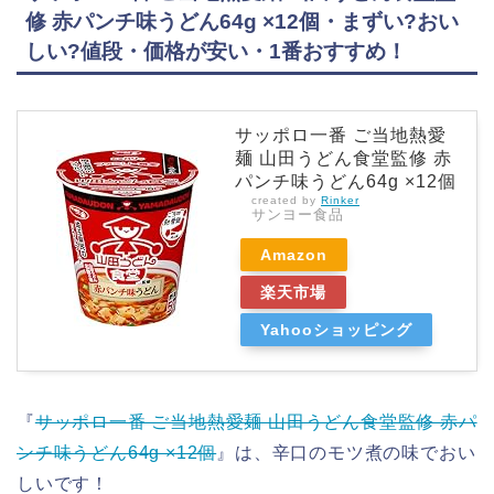
修 赤パンチ味うどん64g ×12個・まずい?おい
しい?値段・価格が安い・1番おすすめ！
サッポロ一番 ご当地熱愛
麺 山田うどん食堂監修 赤
パンチ味うどん64g ×12個
created by
Rinker
サンヨー食品
Amazon
楽天市場
Yahooショッピング
『
サッポロ一番 ご当地熱愛麺 山田うどん食堂監修 赤パ
ンチ味うどん64g ×12個
』は、辛口のモツ煮の味でおい
しいです！