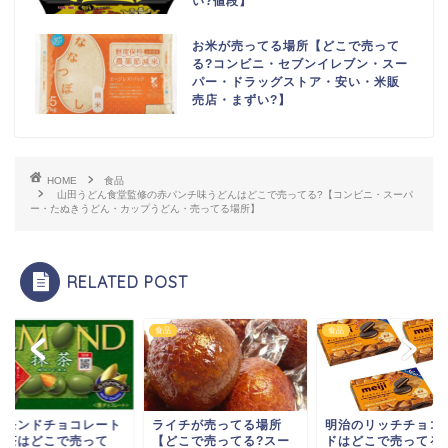
い?値段】
お米が売ってる場所【どこで売って
る?コンビニ・セブンイレブン・スー
パー・ドラッグストア・安い・米販
売店・まずい?】
HOME
食品
山田うどん食堂監修の赤パンチ味うどんはどこで売ってる?【コンビニ・スーパ
ー・たぬきうどん・カップうどん・売ってる場所】
RELATED POST
食品
食品
ーモンドチョコレート
ライチが売ってる場所
明治のリッチチョコ
抹茶はどこで売って
【どこで売ってる?スー
ドはどこで売ってる