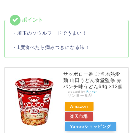
・埼玉のソウルフードでうまい！
・1度食べたら病みつきになる味！
サッポロ一番 ご当地熱愛
麺 山田うどん食堂監修 赤
パンチ味うどん64g ×12個
created by
Rinker
サンヨー食品
Amazon
楽天市場
Yahooショッピング