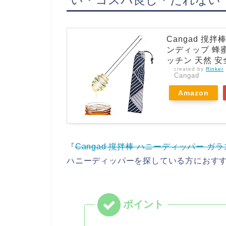
Cangad 撹
ンディップ 蜂蜜
ッチン 天然 安
created by
Rinker
Cangad
Amazon
『
Cangad 撹拌棒 ハニーディッパー 
ハニーディッパーを探している方におす