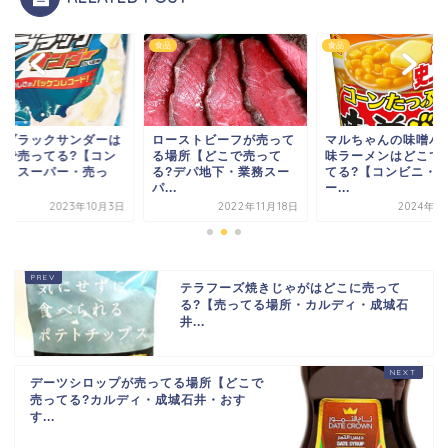
食品
食品
いブラックサンダーは
ローストビーフが売って
マルちゃんの味噌バ
こで売ってる?【コン
る場所【どこで売って
味ラーメンはどこで
ニ・スーパー・売っ
る?デパ地下・業務スー
てる?【コンビニ・
.
パ...
ー...
2023年10月3日
2022年11月18日
2024年1
テラフーズ焼きじゃがはどこに売って
る?【売ってる場所・カルディ・成城石
井...
デーツシロップが売ってる場所【どこで
売ってる?カルディ・成城石井・おす
す...