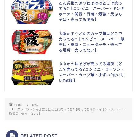
どん兵衛のきつねそばはどこで売っ
てる?【コンビニ・スーパー・ドンキ
ホーテ・関西・日清・最強・天ぷら
そば・売ってる場所】
大阪かすうどんのカップ麺はどこで
売ってる?【コンビニ・スーパー・販
売店・東京・ニュータッチ・売って
る場所・売ってない】
ぶぶかの油そばが売ってる場所【ど
こで売ってる?コンビニ・ローソン・
スーパー・カップ麺・まずい?おいし
い?値段】
HOME
食品
アンパンマンかまぼこはどこに売ってる?【売ってる場所・イオン・スーパー・
取扱店・売ってない?】
RELATED POST