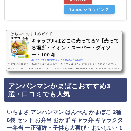
Yahooショッピング
はちみつおすすめガイド
キャラフルはどこに売ってる?【売って
る場所・イオン・スーパー・ダイソ
ー・100均…
https://honeymitu.com/hurikake/
キャラフルが売ってる場所をまとめました！キャラフルはどこで売ってる？イオン・スーパ
ー・ダイソー・100円ショップ・どこで買える・販売店・Amazonキャラフルはイオンなどのス
ーパー、ダイソーに売っています！店舗によっては売ってない店もあるので、Amazonでまと
め買いするのも便利でおすすめです！キャラフルなどキャラクターふりかけおすすめ3選キャ
アンパンマンかまばこおすすめ3
ラフル デコふり アソート セット・子供が喜ぶ・お弁当・かわいい・価格が安い・1番おすす
め『キャラフル デコふり アソート セット』は人気のキャラフルとデコふりのセットです！…
選・口コミでも人気
いちまさ アンパンマン はんぺん かまぼこ 2種
6袋 セット お弁当 おかず キャラ弁 キャラクタ
ー弁当 一正蒲鉾・子供も大喜び・おいしい・1