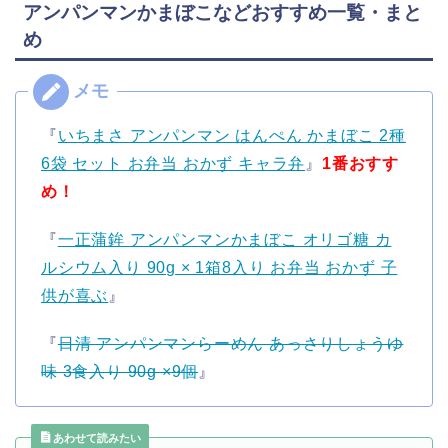
アンパンマンかまぼこなどおすすめ一覧・まと
め
『
いちまさ アンパンマン はんぺん かまぼこ 2種
6袋 セット お弁当 おかず キャラ弁
』
1番おすす
め！
『
一正蒲鉾 アンパンマンかまぼこ オリゴ糖 カ
ルシウム入り 90g × 1箱8入り お弁当 おかず 子
供が喜ぶ
』
『
日清 アンパンマンらーめん あっさりしょうゆ
味 3食入り 90g ×9個
』
あわせて読みたい