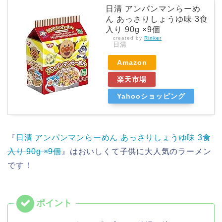
日清 アンパンマンらーめ
ん あっさりしょうゆ味 3食
入り 90g ×9個
created by
Rinker
日清
Amazon
楽天市場
Yahooショッピング
『
日清 アンパンマンらーめん あっさりしょうゆ味 3食
入り 90g ×9個
』はおいしくて子供に大人気のラーメン
です！