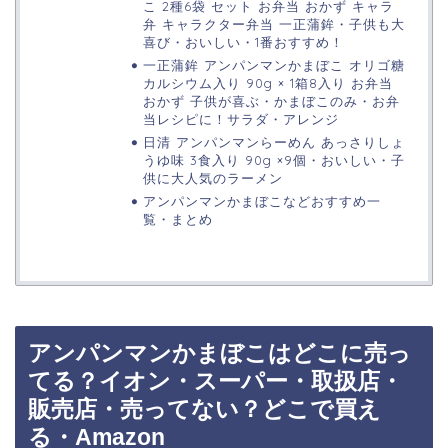
こ 2種6袋 セット お弁当 おかず キャラ
弁 キャラクター弁当 一正蒲鉾・子供も大
喜び・おいしい・1番おすすめ！
一正蒲鉾 アンパンマンかまぼこ オリゴ糖
カルシウム入り 90g × 1箱8入り お弁当
おかず 子供が喜ぶ・かまぼこのみ・お弁
当レシピに！サラダ・アレンジ
日清 アンパンマンらーめん あっさりしょ
うゆ味 3食入り 90g ×9個・おいしい・子
供に大人気のラーメン
アンパンマンかまぼこなどおすすめ一
覧・まとめ
アンパンマンかまぼこはどこに売っ
てる？イオン・スーパー・取扱店・
販売店・売ってない？どこで買え
る・Amazon