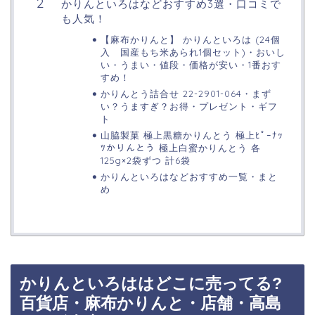
かりんといろはなどおすすめ3選・口コミで
も人気！
【麻布かりんと】 かりんといろは (24個
入 国産もち米あられ1個セット)・おいし
い・うまい・値段・価格が安い・1番おす
すめ！
かりんとう詰合せ 22-2901-064・まず
い？うますぎ？お得・プレゼント・ギフ
ト
山脇製菓 極上黒糖かりんとう 極上ﾋﾟｰﾅｯ
ﾂかりんとう 極上白蜜かりんとう 各
125g×2袋ずつ 計6袋
かりんといろはなどおすすめ一覧・まと
め
かりんといろははどこに売ってる?
百貨店・麻布かりんと・店舗・高島