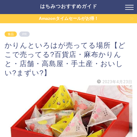
はちみつおすすめガイド
Amazonタイムセールがお得！
食品
PR
かりんといろはが売ってる場所【ど
こで売ってる?百貨店・麻布かりん
と・店舗・高島屋・手土産・おいし
い?まずい?】
2023年4月23日