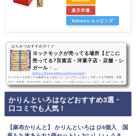
楽天市場
Yahooショッピング
はちみつおすすめガイド
ヨックモックが売ってる場所【どこに
売ってる?百貨店・洋菓子店・店舗・シ
ガール・…
https://honeymitu.com/yougasi/
ヨックモックが売ってる場所をまとめました！ヨックモックはどこで売ってる?百貨店・洋菓
子店・高島屋・西武百貨店・販売店・店舗・どこで買える?Amazon・楽天・安く買う方法・売
ってない?シガールヨックモックは、高島屋や西武百貨店などのデパートや、洋菓子店に売っ
ています！店舗によっては売ってない店もあるので、Amazonや楽天でヨックモックを買えば
かりんといろはなどおすすめ3選・
ポイントもついてお得に買えるのでおすすめです！ヨックモックおすすめ3選・口コミでも人
気ヨックモック YOKUMOKU シガール (20本入り)・おいしい？まずい？袋入り・バターの風
口コミでも人気！
味…
【麻布かりんと】 かりんといろは (24個入 国
産もち米あられ1個セット)・おいしい・うま