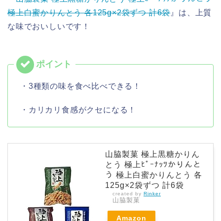
極上白蜜かりんとう 各125g×2袋ずつ 計6袋
』は、上質
な味でおいしいです！
・3種類の味を食べ比べできる！
・カリカリ食感がクセになる！
山脇製菓 極上黒糖かりん
とう 極上ﾋﾟｰﾅｯﾂかりんと
う 極上白蜜かりんとう 各
125g×2袋ずつ 計6袋
created by
Rinker
山脇製菓
Amazon