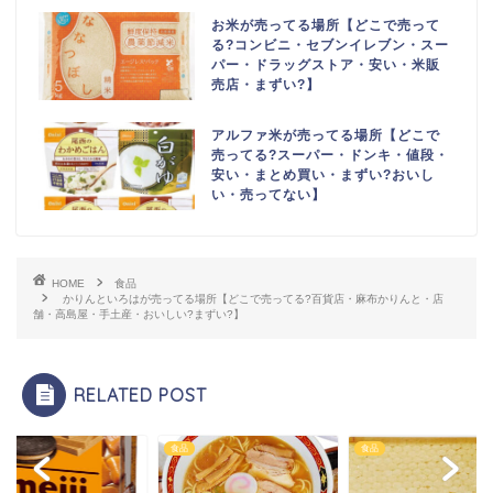
お米が売ってる場所【どこで売って
る?コンビニ・セブンイレブン・スー
パー・ドラッグストア・安い・米販
売店・まずい?】
アルファ米が売ってる場所【どこで
売ってる?スーパー・ドンキ・値段・
安い・まとめ買い・まずい?おいし
い・売ってない】
HOME
食品
かりんといろはが売ってる場所【どこで売ってる?百貨店・麻布かりんと・店
舗・高島屋・手土産・おいしい?まずい?】
RELATED POST
食品
食品