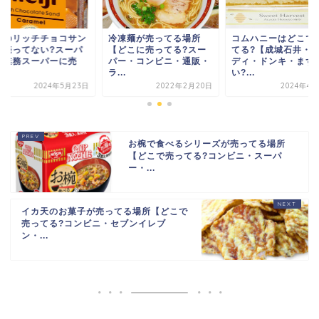
治のリッチチョコサン
冷凍麺が売ってる場所
コムハニーはどこで
は売ってない?スーパ
【どこに売ってる?スー
てる?【成城石井・
や業務スーパーに売
パー・コンビニ・通販・
ディ・ドンキ・まず
.
ラ...
い?...
2024年5月23日
2022年2月20日
2024年4月
お椀で食べるシリーズが売ってる場所
【どこで売ってる?コンビニ・スーパ
ー・...
イカ天のお菓子が売ってる場所【どこで
売ってる?コンビニ・セブンイレブ
ン・...