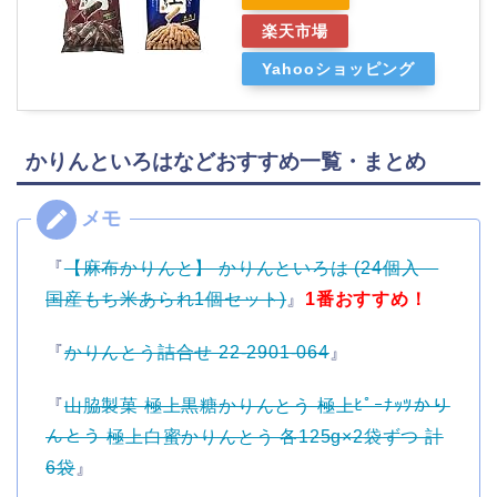
楽天市場
Yahooショッピング
かりんといろはなどおすすめ一覧・まとめ
『
【麻布かりんと】 かりんといろは (24個入
国産もち米あられ1個セット)
』
1番おすすめ！
『
かりんとう詰合せ 22-2901-064
』
『
山脇製菓 極上黒糖かりんとう 極上ﾋﾟｰﾅｯﾂかり
んとう 極上白蜜かりんとう 各125g×2袋ずつ 計
6袋
』