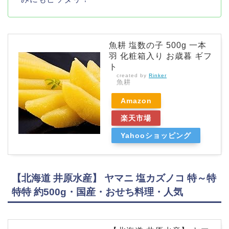
魚耕 塩数の子 500g 一本
羽 化粧箱入り お歳暮 ギフ
ト
created by
Rinker
魚耕
Amazon
楽天市場
Yahooショッピング
【北海道 井原水産】 ヤマニ 塩カズノコ 特～特
特特 約500g・国産・おせち料理・人気