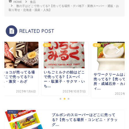
HOME
食品
数の子はどこで売ってる?【売ってる場所・デパ地下・業務スーパー・通販・お
取り寄せ・北海道・国産・人気】
RELATED POST
食品
食品
れチョコが売ってる場
いちごミルクの飴はどこ
サワークリームはど
【どこで売ってる?コ
で売ってる?【スーパ
売ってる?【売って
ビニ・激安・わざ
ー・駄菓子・サクマ・い
所・成城石井・カル
...
ち...
ィ...
2023年1月6日
2023年10月31日
2022年2
ブルボンのスローバーはどこに売って
る?【売ってる場所・コンビニ・ドラッ
グ...