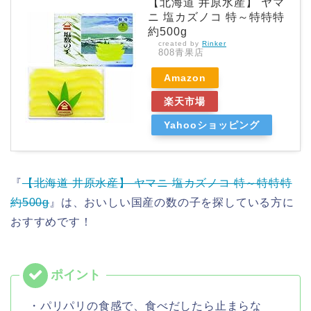
【北海道 井原水産】 ヤマ
ニ 塩カズノコ 特～特特特
約500g
created by
Rinker
808青果店
Amazon
楽天市場
Yahooショッピング
『
【北海道 井原水産】 ヤマニ 塩カズノコ 特～特特特
約500g
』は、おいしい国産の数の子を探している方に
おすすめです！
・パリパリの食感で、食べだしたら止まらな