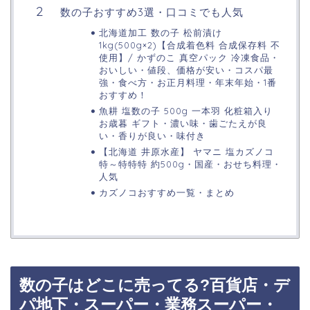
数の子おすすめ3選・口コミでも人気
北海道加工 数の子 松前漬け
1kg(500g×2)【合成着色料 合成保存料 不
使用】/ かずのこ 真空パック 冷凍食品・
おいしい・値段、価格が安い・コスパ最
強・食べ方・お正月料理・年末年始・1番
おすすめ！
魚耕 塩数の子 500g 一本羽 化粧箱入り
お歳暮 ギフト・濃い味・歯ごたえが良
い・香りが良い・味付き
【北海道 井原水産】 ヤマニ 塩カズノコ
特～特特特 約500g・国産・おせち料理・
人気
カズノコおすすめ一覧・まとめ
数の子はどこに売ってる?百貨店・デ
パ地下・スーパー・業務スーパー・