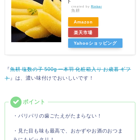
ト
created by
Rinker
魚耕
Amazon
楽天市場
Yahooショッピング
『
魚耕 塩数の子 500g 一本羽 化粧箱入り お歳暮 ギフ
ト
』は、濃い味付けでおいしいです！
・パリパリの歯ごたえがたまらない！
・見た目も味も最高で、おかずやお酒のおつま
みにもピッタリ！