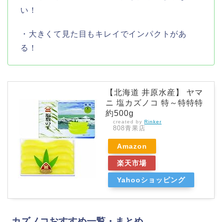
い！
・大きくて見た目もキレイでインパクトがあ
る！
【北海道 井原水産】 ヤマ
ニ 塩カズノコ 特～特特特
約500g
created by
Rinker
808青果店
Amazon
楽天市場
Yahooショッピング
カズノコおすすめ一覧・まとめ