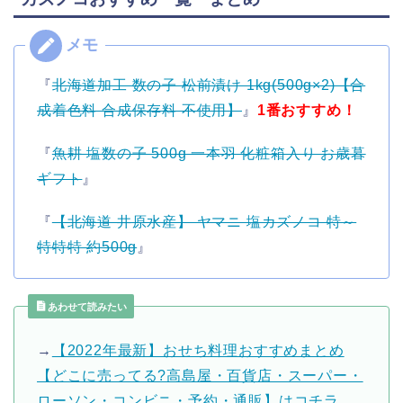
『
北海道加工 数の子 松前漬け 1kg(500g×2)【合
成着色料 合成保存料 不使用】
』
1番おすすめ！
『
魚耕 塩数の子 500g 一本羽 化粧箱入り お歳暮
ギフト
』
『
【北海道 井原水産】 ヤマニ 塩カズノコ 特～
特特特 約500g
』
あわせて読みたい
→
【2022年最新】おせち料理おすすめまとめ
【どこに売ってる?高島屋・百貨店・スーパー・
ローソン・コンビニ・予約・通販】はコチラ