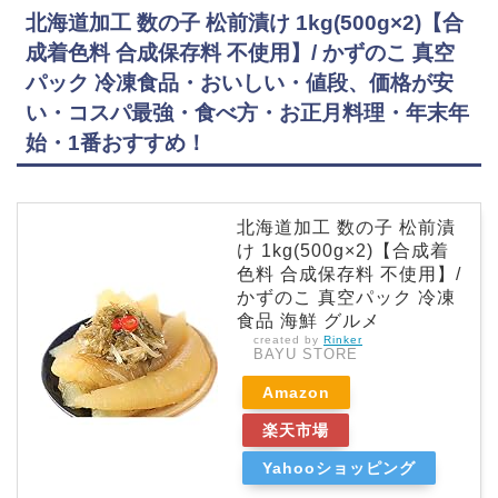
北海道加工 数の子 松前漬け 1kg(500g×2)【合
成着色料 合成保存料 不使用】/ かずのこ 真空
パック 冷凍食品・おいしい・値段、価格が安
い・コスパ最強・食べ方・お正月料理・年末年
始・1番おすすめ！
北海道加工 数の子 松前漬
け 1kg(500g×2)【合成着
色料 合成保存料 不使用】/
かずのこ 真空パック 冷凍
食品 海鮮 グルメ
created by
Rinker
BAYU STORE
Amazon
楽天市場
Yahooショッピング