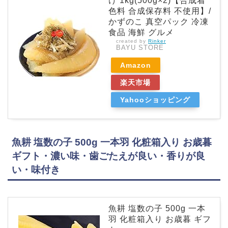
け 1kg(500g×2)【合成着
色料 合成保存料 不使用】/
かずのこ 真空パック 冷凍
食品 海鮮 グルメ
created by
Rinker
BAYU STORE
Amazon
楽天市場
Yahooショッピング
魚耕 塩数の子 500g 一本羽 化粧箱入り お歳暮
ギフト・濃い味・歯ごたえが良い・香りが良
い・味付き
魚耕 塩数の子 500g 一本
羽 化粧箱入り お歳暮 ギフ