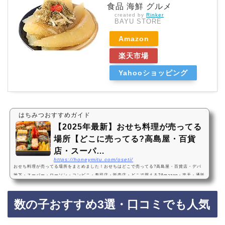
食品 海鮮 グルメ
created by
Rinker
BAYU STORE
Amazon
楽天市場
Yahooショッピング
はちみつおすすめガイド
【2025年最新】おせち料理が売ってる
場所【どこに売ってる?高島屋・百貨
店・スーパ…
https://honeymitu.com/oseti/
おせち料理が売ってる場所をまとめました！おせちはどこで売ってる?高島屋・百貨店・デパ
地下・スーパー・ローソン・コンビニ・寿司店・販売店・どこで買える?Amazon・楽天・通販
サイト・予約・お取り寄せ・2025年・2024年おせちは、高島屋などの百貨店や、スーパー、コ
ンビニ、寿司屋に売っています！店舗によっては売ってない店もあるので、Amazonや楽天な
数の子おすすめ3選・口コミでも人気
どの通販サイトでもおせち料理がお得に買えておすすめです！おせち料理おすすめ・人気ラン
キング・ベスト3・2024年～2025年最新版・予約受付中1位：博多久松 和洋折衷本格料亭お…