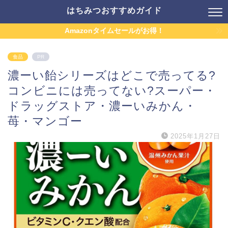
はちみつおすすめガイド
Amazonタイムセールがお得！
食品
PR
濃ーい飴シリーズはどこで売ってる?
コンビニには売ってない?スーパー・
ドラッグストア・濃ーいみかん・
苺・マンゴー
2025年1月27日