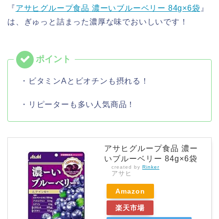
『
アサヒグループ食品 濃ーいブルーベリー 84g×6袋
』
は、ぎゅっと詰まった濃厚な味でおいしいです！
・ビタミンAとビオチンも摂れる！
・リピーターも多い人気商品！
アサヒグループ食品 濃ー
いブルーベリー 84g×6袋
created by
Rinker
アサヒ
Amazon
楽天市場