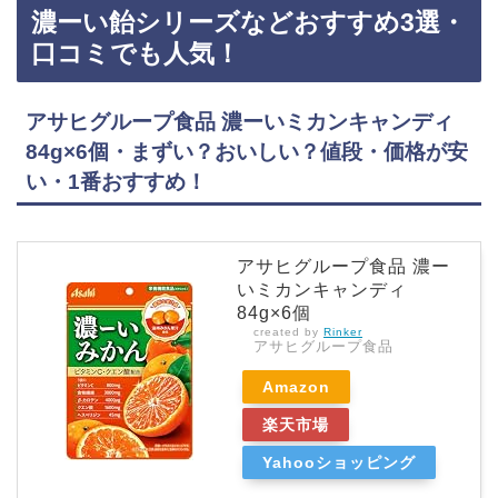
濃ーい飴シリーズなどおすすめ3選・
お得に買えておすすめです！エキナケアのど飴などおすすめ3選・口コミでも人気！松浦薬業
エキナケア のど飴 52gまずい?おいしい?値段、価格が安い・効果・1番おすすめ！『松浦薬…
口コミでも人気！
アサヒグループ食品 濃ーいミカンキャンディ
84g×6個・まずい？おいしい？値段・価格が安
い・1番おすすめ！
アサヒグループ食品 濃ー
いミカンキャンディ
84g×6個
created by
Rinker
アサヒグループ食品
Amazon
楽天市場
Yahooショッピング