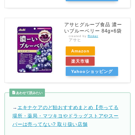
アサヒグループ食品 濃ー
いブルーベリー 84g×6袋
created by
Rinker
アサヒ
Amazon
楽天市場
Yahooショッピング
あわせて読みたい
→
エキナケアのど飴おすすめまとめ【売ってる
場所・薬局・マツキヨやドラッグストアやスー
パーは売ってない? 取り扱い店舗