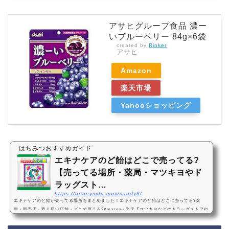
アサヒグループ食品 濃ー
いブルーベリー 84g×6袋
created by
Rinker
アサヒ
Amazon
楽天市場
Yahooショッピング
はちみつおすすめガイド
エキナケアのど飴はどこで売ってる?
【売ってる場所・薬局・マツキヨやド
ラッグスト…
https://honeymitu.com/candy8/
エキナケアのど飴が売ってる場所をまとめました！エキナケアのど飴はどこに売ってる?薬
局・販売店・取り扱い店舗・どこで買える?Amazon・楽天【マツキヨなどのドラッグストアや
イオンなどのスーパーには売ってない】エキナケアのど飴は、一部の薬局に売っています！ド
ラッグストアやスーパーには売っていないようです。Amazonや楽天でもエキナケアのど飴が