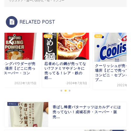
ッグストア・濃ーいみかん・苺・マンゴー
RELATED POST
食品
食品
ーキングパウダーが売
忍者めしの鋼が売ってな
クーリッシュが売っ
てる場所【どこに売っ
い?ファミマやドンキに
場所【どこで売って
る?スーパー・コン
売ってる！レア・鉄の
コンビニ・セブンイ
.
鎧...
ブ...
2022年1月15日
2024年7月3日
2022年7
香ばし蜂蜜バターナッツはカルディには
売ってない！成城石井・スーパー・販
売...