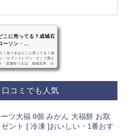
どこに売ってる？成城石
ローソン・…
た！缶つまはどこに売ってる？成
ン・セブンイレブン・どこで買え
フト・店舗缶つまは、成城石井、ロ
ンイレブンやローソンなど）に売
い店もあるので、Amazonや楽
確実でおすすめです！缶つまおす
 詰合せセット（国分 k&k）おつま
・口コミでも人気
番おすすめ！ギフト『缶つま 缶
ーツ大福 8個 みかん 大福餅 お取
ゼント [ 冷凍 ]おいしい・1番おす