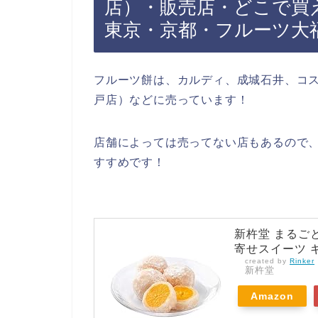
店）・販売店・どこで買え
東京・京都・フルーツ大
フルーツ餅は、カルディ、成城石井、コ
戸店）などに売っています！
店舗によっては売ってない店もあるので、
すすめです！
新杵堂 まるごと
寄せスイーツ ギ
created by
Rinker
新杵堂
Amazon