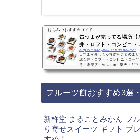
はちみつおすすめガイド
缶つまが売ってる場所【
井・ロフト・コンビニ・
https://honeymitu.com/kandume/
缶つまが売ってる場所をまとめまし
城石井・ロフト・コンビニ・ローソ
る・販売店・Amazon・楽天・ギ
フト、コンビニエンスストア（セブ
っています！店舗によっては売ってな
天などオンラインサイトで買うのも
すめ3選缶つま 缶づめ 10種類10食
フルーツ餅おすすめ3選
み・口コミでも人気！プレゼント1
づ…
新杵堂 まるごとみかん フル
り寄せスイーツ ギフト プレ
すめ！