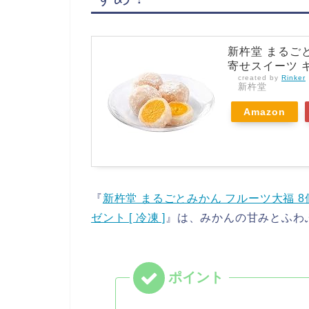
新杵堂 まるごと
寄せスイーツ ギ
created by
Rinker
新杵堂
Amazon
『
新杵堂 まるごとみかん フルーツ大福 8
ゼント [ 冷凍 ]
』は、みかんの甘みとふわ