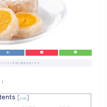
モーションを含む場合があります
た！
tents
[
]
hide