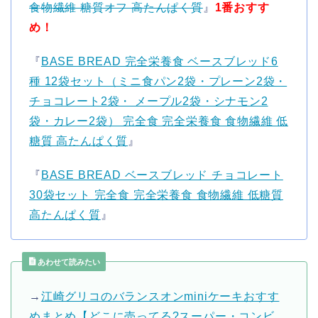
食物繊維 糖質オフ 高たんぱく質
』
1番おすす
め！
『
BASE BREAD 完全栄養食 ベースブレッド6
種 12袋セット（ミニ食パン2袋・プレーン2袋・
チョコレート2袋・ メープル2袋・シナモン2
袋・カレー2袋） 完全食 完全栄養食 食物繊維 低
糖質 高たんぱく質
』
『
BASE BREAD ベースブレッド チョコレート
30袋セット 完全食 完全栄養食 食物繊維 低糖質
高たんぱく質
』
あわせて読みたい
→
江崎グリコのバランスオンminiケーキおすす
めまとめ【どこに売ってる?スーパー・コンビ