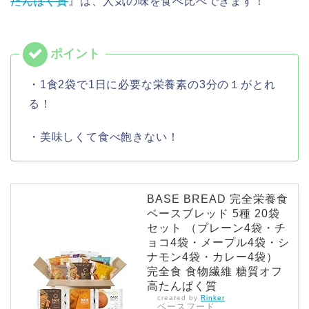
たんぱく質
』は、人気の味を食べ比べできます！
・1食2袋で1日に必要な栄養素の3分の１がとれ
る！
・美味しくて食べ飽きない！
BASE BREAD 完全栄養食
ベースブレッド 5種 20袋
セット （プレーン4袋・チ
ョコ4袋・メープル4袋・シ
ナモン4袋・カレー4袋）
完全食 食物繊維 糖質オフ
高たんぱく質
created by
Rinker
ベースフード