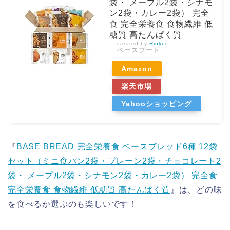
袋・ メープル2袋・シナモ
ン2袋・カレー2袋） 完全
食 完全栄養食 食物繊維 低
糖質 高たんぱく質
created by
Rinker
ベースフード
Amazon
楽天市場
Yahooショッピング
『
BASE BREAD 完全栄養食 ベースブレッド6種 12袋
セット（ミニ食パン2袋・プレーン2袋・チョコレート2
袋・ メープル2袋・シナモン2袋・カレー2袋） 完全食
完全栄養食 食物繊維 低糖質 高たんぱく質
』は、どの味
を食べるか選ぶのも楽しいです！