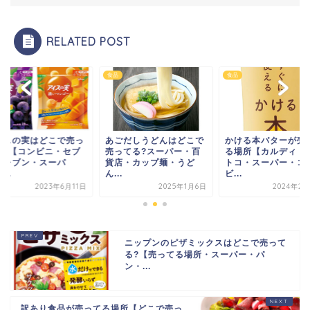
RELATED POST
食品
食品
イスの実はどこで売っ
あごだしうどんはどこで
かける本バターが売
る?【コンビニ・セブ
売ってる?スーパー・百
る場所【カルディ・
イレブン・スーパ
貨店・カップ麺・うど
トコ・スーパー・コ
...
ん...
ビ...
2023年6月11日
2025年1月6日
2024年2月
ニップンのピザミックスはどこで売って
る?【売ってる場所・スーパー・パ
ン・...
訳あり食品が売ってる場所【どこで売っ