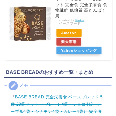
ット 完全食 完全栄養食 食
物繊維 低糖質 高たんぱく
質
created by
Rinker
ベースフード
Amazon
楽天市場
Yahooショッピング
BASE BREADのおすすめ一覧・まとめ
『
BASE BREAD 完全栄養食 ベースブレッド 5
種 20袋セット （プレーン4袋・チョコ4袋・メ
ープル4袋・シナモン4袋・カレー4袋） 完全食