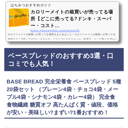
はちみつおすすめガイド
カロリーメイトの箱買いが売ってる場
所【どこに売ってる?ドンキ・スーパ
ー・コスト…
https://honeymitu.com/assort3/
カロリーメイトの箱買いが売ってる場所をまとめました！カロリーメイトの箱買いが売ってる
場所はどこで売ってる?ドンキホーテ・コストコなどのスーパー・販売店・どこで買える?Ama
zon・楽天・売ってない?送料無料カロリーメイトの箱買いは、ドンキホーテやコストコなどの
スーパーに売っています！店舗によっては売ってない店もあるので、Amazonや楽天でもカロ
ベースブレッドのおすすめ3選・口
リーメイトの箱買いがお得に買えておすすめです！カロリーメイトの箱買いのおすすめ3選・
口コミでも人気！桜チェック済み【セット商品】大塚製薬 カロリーメイト ブロック 3種…
コミでも人気！
BASE BREAD 完全栄養食 ベースブレッド 5種
20袋セット （プレーン4袋・チョコ4袋・メー
プル4袋・シナモン4袋・カレー4袋） 完全食
食物繊維 糖質オフ 高たんぱく質・値段、価格
が安い・美味しい?まずい?1番おすすめ！