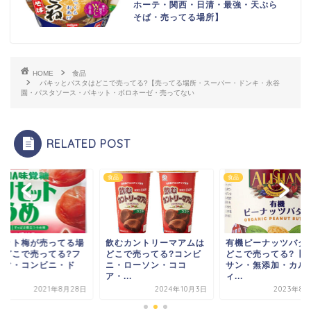
ホーテ・関西・日清・最強・天ぷら
そば・売ってる場所】
HOME
食品
パキッとパスタはどこで売ってる?【売ってる場所・スーパー・ドンキ・永谷
園・パスタソース・パキット・ボロネーゼ・売ってない
RELATED POST
食品
食品
セット梅が売ってる場
飲むカントリーマアムは
有機ピーナッツバタ
【どこで売ってる?フ
どこで売ってる?コンビ
どこで売ってる?【
ミマ・コンビニ・ド
ニ・ローソン・ココ
サン・無添加・カル
.
ア・...
ィ...
2021年8月28日
2024年10月3日
2023年8月