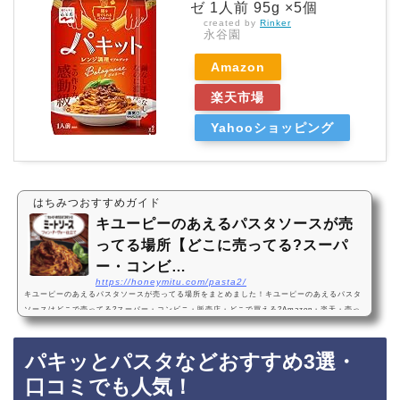
ゼ 1人前 95g ×5個
created by
Rinker
永谷園
Amazon
楽天市場
Yahooショッピング
はちみつおすすめガイド
キユーピーのあえるパスタソースが売
ってる場所【どこに売ってる?スーパ
ー・コンビ…
https://honeymitu.com/pasta2/
キユーピーのあえるパスタソースが売ってる場所をまとめました！キユーピーのあえるパスタ
ソースはどこで売ってる?スーパー・コンビニ・販売店・どこで買える?Amazon・楽天・売っ
てない?キユーピーのあえるパスタソースは、スーパーやコンビニに売っています！店舗によ
っては売ってない店もあるので、Amazonや楽天でもキユーピーのあえるパスタソースがお得
パキッとパスタなどおすすめ3選・
に買えておすすめです！キユーピーあえるパスタソースおすすめランキング3選・口コミでも
人気1位：キユーピー あえるパスタソース6種 値段、価格が安い・コスパ良し『キユーピー …
口コミでも人気！