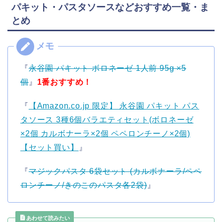
パキット・パスタソースなどおすすめ一覧・ま
とめ
『
永谷園 パキット ボロネーゼ 1人前 95g ×5
個
』
1番おすすめ！
『
【Amazon.co.jp 限定】 永谷園 パキット パス
タソース 3種6個バラエティセット(ボロネーゼ
×2個 カルボナーラ×2個 ペペロンチーノ×2個)
【セット買い】
』
『
マジックパスタ 6袋セット (カルボナーラ/ペペ
ロンチーノ/きのこのパスタ各2袋)
』
あわせて読みたい