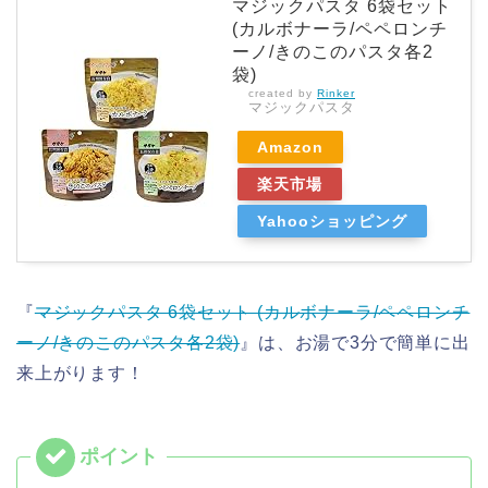
マジックパスタ 6袋セット
(カルボナーラ/ペペロンチ
ーノ/きのこのパスタ各2
袋)
created by
Rinker
マジックパスタ
Amazon
楽天市場
Yahooショッピング
『
マジックパスタ 6袋セット (カルボナーラ/ペペロンチ
ーノ/きのこのパスタ各2袋)
』は、お湯で3分で簡単に出
来上がります！