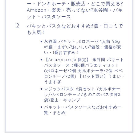
ー・ドンキホーテ・販売店・どこで買える?
Amazon・楽天・売ってない?永谷園・パキ
ット・パスタソース
パキッとパスタなどおすすめ3選・口コミで
も人気！
永谷園 パキット ボロネーゼ 1人前 95g
×5個・まずい?おいしい?値段・価格が安
い・1番おすすめ！
【Amazon.co.jp 限定】 永谷園 パキット
パスタソース 3種6個バラエティセット
(ボロネーゼ×2個 カルボナーラ×2個 ペペ
ロンチーノ×2個) 【セット買い】うまい・
うますぎ
マジックパスタ 6袋セット (カルボナー
ラ/ペペロンチーノ/きのこのパスタ各2
袋)登山・キャンプ
パキット・パスタソースなどおすすめ一
覧・まとめ