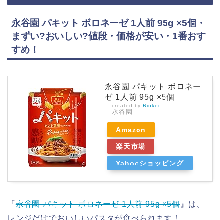
永谷園 パキット ボロネーゼ 1人前 95g ×5個・
まずい?おいしい?値段・価格が安い・1番おす
すめ！
永谷園 パキット ボロネー
ゼ 1人前 95g ×5個
created by
Rinker
永谷園
Amazon
楽天市場
Yahooショッピング
『
永谷園 パキット ボロネーゼ 1人前 95g ×5個
』は、
レンジだけでおいしいパスタが食べられます！