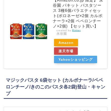
【Amazon.co.jp 限定】 永
谷園 パキット パスタソー
ス 3種6個バラエティセッ
ト(ボロネーゼ×2個 カルボ
ナーラ×2個 ペペロンチー
ノ×2個) 【セット買い】
created by
Rinker
永谷園
Amazon
楽天市場
Yahooショッピング
マジックパスタ 6袋セット (カルボナーラ/ペペ
ロンチーノ/きのこのパスタ各2袋)登山・キャン
プ