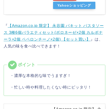
Yahooショッピング
『
【Amazon.co.jp 限定】 永谷園 パキット パスタソー
ス 3種6個バラエティセット(ボロネーゼ×2個 カルボナ
ーラ×2個 ペペロンチーノ×2個) 【セット買い】
』は、
人気の味を食べ比べできます！
・濃厚な本格的な味でうますぎ！
・忙しい時や料理したくない時にピッタリ！