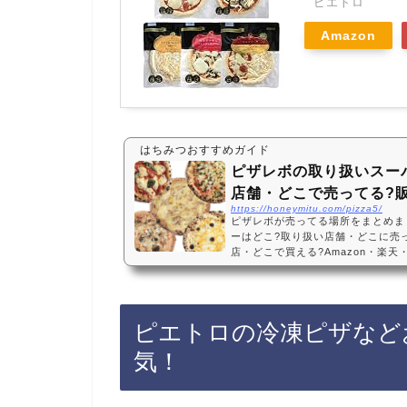
ピエトロ
Amazon
はちみつおすすめガイド
ピザレボの取り扱いスー
店舗・どこで売ってる?
https://honeymitu.com/pizza5/
ピザレボが売ってる場所をまとめま
ーはどこ?取り扱い店舗・どこに売
店・どこで買える?Amazon・楽
パーでは売ってない・冷凍ピザ・PI
ピザレボ薬院店、博多阪急店に売っ
では売ってないようです。Amazo
レボの冷凍ピザが手軽に買えておす
ピエトロの冷凍ピザなど
どおすすめ3選・口コミでも人気！【
O冷凍ピザ（2…
気！