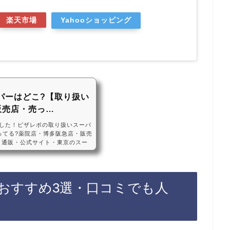
楽天市場
Yahooショッピング
パーはどこ?【取り扱い
販売店・売っ…
した！ピザレボの取り扱いスーパ
ってる?薬院店・博多阪急店・販売
天・通販・公式サイト・東京のスー
ZZAREVOピザレボは、福岡県の
ています！東京や関東のスーパー
nや楽天などの通販サイトでもピザ
すめです！ピザレボの冷凍ピザな
おすすめ3選・口コミでも人
５種類５枚セット】PIZZAREV