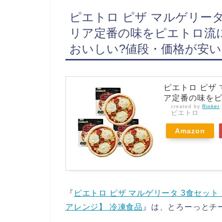
ピエトロ ピザ マルゲリータ
リア定番の味をピエトロ流に
おいしい?値段・価格が安い
ピエトロ ピザ
ア定番の味をピ
created by
Rinker
ピエトロ
Amazon
『
ピエトロ ピザ マルゲリータ 3食セッ
アレンジ】 冷凍食品
』は、とろーっとチ