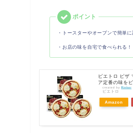
・トースターやオーブンで簡単に
・お店の味を自宅で食べられる！
ピエトロ ピザ
ア定番の味をピ
created by
Rinker
ピエトロ
Amazon