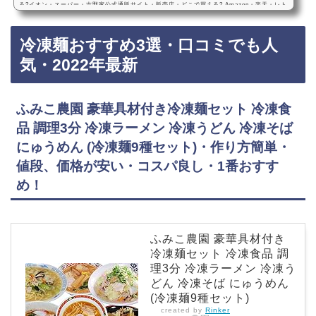
る?イオン・スーパー・吉野家公式通販サイト・販売店・どこで買える? Amazon・楽天・レト
ルト・売ってない?吉野家の冷凍牛丼の具は、イオンなどのスーパーに売っています！店舗に
よっては売ってない店もあるので、吉野家公式通販ショップやAmazonや楽天でも吉野家の冷
冷凍麺おすすめ3選・口コミでも人
凍牛丼の具が手軽に買えておすすめです！吉野家の冷凍牛丼の具などおすすめ3選・口コミで
も人気・冷凍食品吉野家 牛丼 冷凍食品 (レンジ・湯せん調理OK)・おいしい・値段、価格…
気・2022年最新
ふみこ農園 豪華具材付き冷凍麺セット 冷凍食
品 調理3分 冷凍ラーメン 冷凍うどん 冷凍そば
にゅうめん (冷凍麺9種セット)・作り方簡単・
値段、価格が安い・コスパ良し・1番おすす
め！
ふみこ農園 豪華具材付き
冷凍麺セット 冷凍食品 調
理3分 冷凍ラーメン 冷凍う
どん 冷凍そば にゅうめん
(冷凍麺9種セット)
created by
Rinker