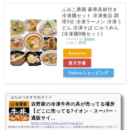
ふみこ農園 豪華具材付き
冷凍麺セット 冷凍食品 調
理3分 冷凍ラーメン 冷凍う
どん 冷凍そば にゅうめん
(冷凍麺9種セット)
created by
Rinker
ふみこ農園
Amazon
楽天市場
Yahooショッピング
はちみつおすすめガイド
吉野家の冷凍牛丼の具が売ってる場所
【どこに売ってる?イオン・スーパー・
通販サイ…
https://honeymitu.com/gyuudon/
吉野家の冷凍牛丼の具が売ってる場所をまとめました！吉野家の冷凍牛丼の具はどこで売って