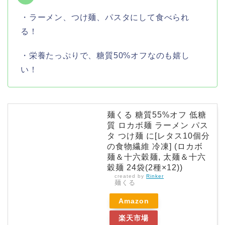
・ラーメン、つけ麺、パスタにして食べられ
る！
・栄養たっぷりで、糖質50%オフなのも嬉し
い！
麺くる 糖質55%オフ 低糖
質 ロカボ麺 ラーメン パス
タ つけ麺 に[レタス10個分
の食物繊維 冷凍] (ロカボ
麺＆十六穀麺, 太麺＆十六
穀麺 24袋(2種×12))
created by
Rinker
麺くる
Amazon
楽天市場