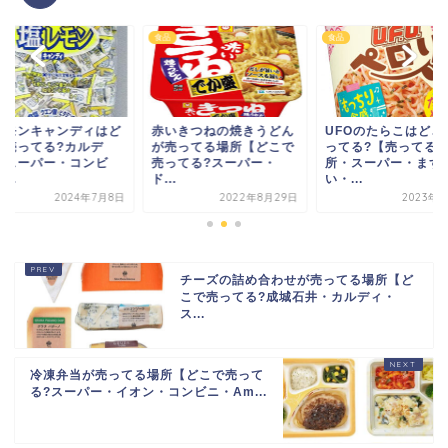
食品
食品
レモンキャンディはど
赤いきつねの焼きうどん
UFOのたらこはどこ
で売ってる?カルデ
が売ってる場所【どこで
ってる?【売ってる
・スーパー・コンビ
売ってる?スーパー・
所・スーパー・まず
...
ド...
い・...
2024年7月8日
2022年8月29日
2023年1
チーズの詰め合わせが売ってる場所【ど
こで売ってる?成城石井・カルディ・
ス...
冷凍弁当が売ってる場所【どこで売って
る?スーパー・イオン・コンビニ・Am...