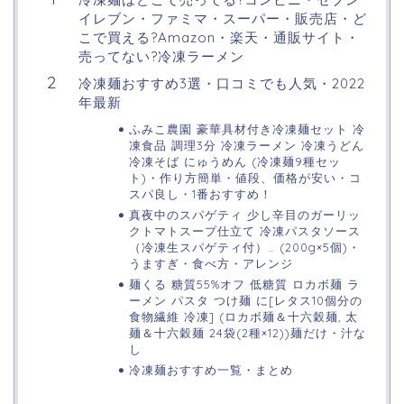
イレブン・ファミマ・スーパー・販売店・ど
こで買える?Amazon・楽天・通販サイト・
売ってない?冷凍ラーメン
冷凍麺おすすめ3選・口コミでも人気・2022
年最新
ふみこ農園 豪華具材付き冷凍麺セット 冷
凍食品 調理3分 冷凍ラーメン 冷凍うどん
冷凍そば にゅうめん (冷凍麺9種セッ
ト)・作り方簡単・値段、価格が安い・コ
スパ良し・1番おすすめ！
真夜中のスパゲティ 少し辛目のガーリッ
クトマトスープ仕立て 冷凍パスタソース
（冷凍生スパゲティ付）… (200g×5個)・
うますぎ・食べ方・アレンジ
麺くる 糖質55%オフ 低糖質 ロカボ麺 ラ
ーメン パスタ つけ麺 に[レタス10個分の
食物繊維 冷凍] (ロカボ麺＆十六穀麺, 太
麺＆十六穀麺 24袋(2種×12))麺だけ・汁な
し
冷凍麺おすすめ一覧・まとめ