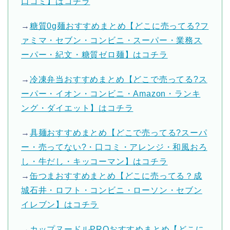
口コミ】はコチラ
→
糖質0g麺おすすめまとめ【どこに売ってる?フ
ァミマ・セブン・コンビニ・スーパー・業務ス
ーパー・紀文・糖質ゼロ麺】はコチラ
→
冷凍弁当おすすめまとめ【どこで売ってる?ス
ーパー・イオン・コンビニ・Amazon・ランキ
ング・ダイエット】はコチラ
→
具麺おすすめまとめ【どこで売ってる?スーパ
ー・売ってない?・口コミ・アレンジ・和風おろ
し・牛だし・キッコーマン】はコチラ
→
缶つまおすすめまとめ【どこに売ってる？成
城石井・ロフト・コンビニ・ローソン・セブン
イレブン】はコチラ
→
カップヌードルPROおすすめまとめ【どこに