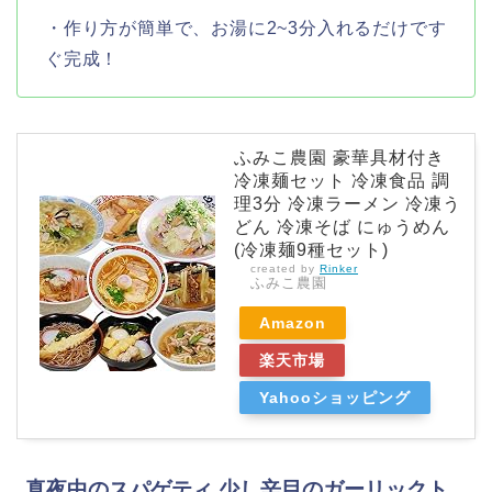
・作り方が簡単で、お湯に2~3分入れるだけです
ぐ完成！
ふみこ農園 豪華具材付き
冷凍麺セット 冷凍食品 調
理3分 冷凍ラーメン 冷凍う
どん 冷凍そば にゅうめん
(冷凍麺9種セット)
created by
Rinker
ふみこ農園
Amazon
楽天市場
Yahooショッピング
真夜中のスパゲティ 少し辛目のガーリックト