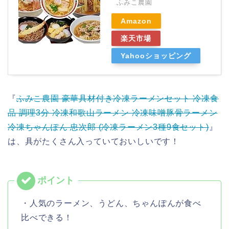
ふみこ農園
Amazon
楽天市場
Yahooショッピング
『
ふみこ農園 豪華具材付き冷凍ラーメンセット 冷凍食
品 調理3分 冷凍和歌山ラーメン 冷凍味噌豚骨ラーメン
冷凍ちゃんぽん 忠次郎 (冷凍ラーメン3種9食セット)
』
は、具がたくさん入っていておいしいです！
・人気のラーメン、うどん、ちゃんぽんが食べ
比べできる！