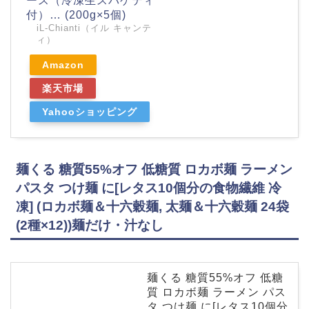
ース（冷凍生スパゲティ
付）… (200g×5個)
iL-Chianti（イル キャンテ
ィ）
Amazon
楽天市場
Yahooショッピング
麺くる 糖質55%オフ 低糖質 ロカボ麺 ラーメン
パスタ つけ麺 に[レタス10個分の食物繊維 冷
凍] (ロカボ麺＆十六穀麺, 太麺＆十六穀麺 24袋
(2種×12))麺だけ・汁なし
麺くる 糖質55%オフ 低糖
質 ロカボ麺 ラーメン パス
タ つけ麺 に[レタス10個分