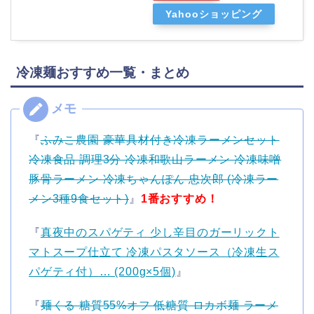
Yahooショッピング
冷凍麺おすすめ一覧・まとめ
『
ふみこ農園 豪華具材付き冷凍ラーメンセット
冷凍食品 調理3分 冷凍和歌山ラーメン 冷凍味噌
豚骨ラーメン 冷凍ちゃんぽん 忠次郎 (冷凍ラー
メン3種9食セット)
』
1番おすすめ！
『
真夜中のスパゲティ 少し辛目のガーリックト
マトスープ仕立て 冷凍パスタソース（冷凍生ス
パゲティ付）… (200g×5個)
』
『
麺くる 糖質55%オフ 低糖質 ロカボ麺 ラーメ