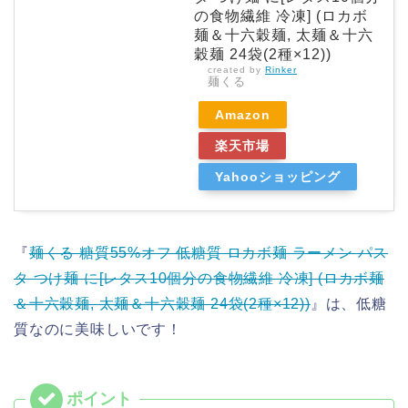
の食物繊維 冷凍] (ロカボ
麺＆十六穀麺, 太麺＆十六
穀麺 24袋(2種×12))
created by
Rinker
麺くる
Amazon
楽天市場
Yahooショッピング
『
麺くる 糖質55%オフ 低糖質 ロカボ麺 ラーメン パス
タ つけ麺 に[レタス10個分の食物繊維 冷凍] (ロカボ麺
＆十六穀麺, 太麺＆十六穀麺 24袋(2種×12))
』は、低糖
質なのに美味しいです！