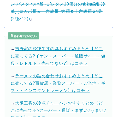
ン パスタ つけ麺 に[レタス10個分の食物繊維 冷
凍] (ロカボ麺＆十六穀麺, 太麺＆十六穀麺 24袋
(2種×12))
』
あわせて読みたい
→
吉野家の冷凍牛丼の具おすすめまとめ【どこ
に売ってる?イオン・スーパー・通販サイト・値
段・レトルト・売ってない?】はコチラ
→
ラーメンの詰め合わせおすすめまとめ【どこ
に売ってる?百貨店・業務スーパー・ご当地・ギ
フト・インスタントラーメン】はコチラ
→
大阪王将の冷凍チャーハンおすすまとめ【ど
こに売ってる?スーパー・通販・まずい?うまい?