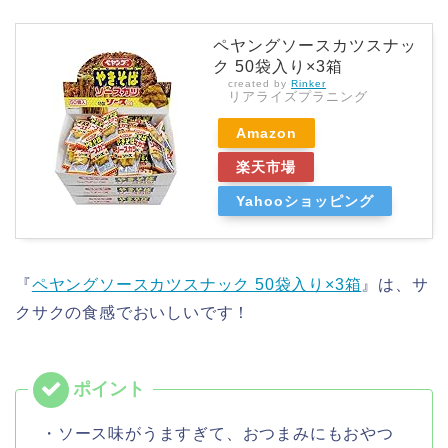
ペヤングソースカツスナッ
ク 50袋入り×3箱
created by
Rinker
リアライズプラニング
Amazon
楽天市場
Yahooショッピング
『
ペヤングソースカツスナック 50袋入り×3箱
』は、サ
クサクの食感でおいしいです！
・ソース味がうますぎて、おつまみにもおやつ