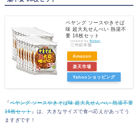
ペヤング ソースやきそば
味 超大丸せんべい 熱湯不
要 16枚セット
created by
Rinker
三州総本舗
Amazon
楽天市場
Yahooショッピング
『
ペヤング ソースやきそば味 超大丸せんべい 熱湯不要
16枚セット
』は、大きなサイズで食べ応えがあってう
ますぎです！