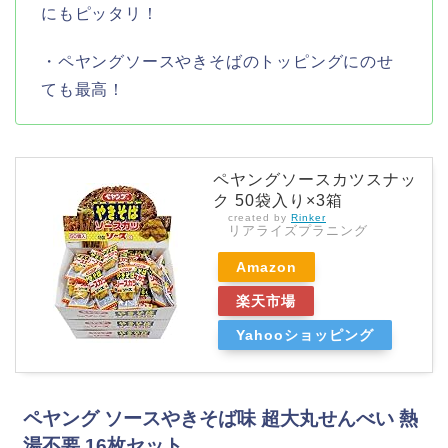
にもピッタリ！
・ペヤングソースやきそばのトッピングにのせ
ても最高！
ペヤングソースカツスナッ
ク 50袋入り×3箱
created by
Rinker
リアライズプラニング
Amazon
楽天市場
Yahooショッピング
ペヤング ソースやきそば味 超大丸せんべい 熱
湯不要 16枚セット