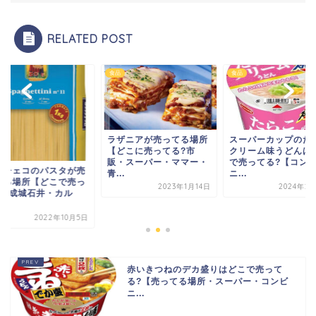
RELATED POST
食品
食品
ラザニアが売ってる場所
スーパーカップのた
【どこに売ってる?市
クリーム味うどんは
販・スーパー・ママー・
で売ってる?【コン
ィチェコのパスタが売
青...
ニ...
てる場所【どこで売っ
2023年1月14日
2024年2
る?成城石井・カル
.
2022年10月5日
赤いきつねのデカ盛りはどこで売って
る?【売ってる場所・スーパー・コンビ
ニ...