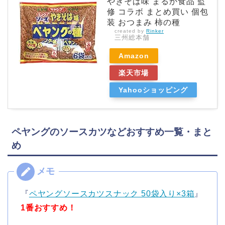
やきそば味 まるか食品 監
修 コラボ まとめ買い 個包
装 おつまみ 柿の種
created by
Rinker
三州総本舗
Amazon
楽天市場
Yahooショッピング
ペヤングのソースカツなどおすすめ一覧・まと
め
『
ペヤングソースカツスナック 50袋入り×3箱
』
1番おすすめ！