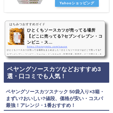
Yahooショッピング
はちみつおすすめガイド
ひとくちソースカツが売ってる場所
【どこに売ってる?セブンイレブン・コ
ンビニ・ス…
https://honeymitu.com/sauce
ひとくちソースカツが売ってる場所をまとめました！ひとくちソースカツはどこで売ってる?
セブンイレブン・コンビニ・スーパー・ドンキホーテ・駄菓子屋・販売店・どこで買える・A
mazon・楽天・売ってない?ひとくちソースカツは、セブンイレブンなどのコンビニや、スー
パー、ドン・キホーテ、駄菓子屋に売っています！店舗によっては売ってない店もあるので、
ペヤングソースカツなどおすすめ3
Amazonや楽天でもひとくちソースカツがお得に買えておすすめです！ひとくちソースカツお
すすめ３選・口コミ人気千成商会 ひとくちソースカツ 駄菓子 420g・値段、価格が安い・コ…
選・口コミでも人気！
ペヤングソースカツスナック 50袋入り×3箱・
まずい?おいしい?値段、価格が安い・コスパ
最強！アレンジ・1番おすすめ！