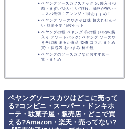
ペヤングソースカツスナック 50袋入り×3
箱・まずい?おいしい?値段、価格が安い・
コスパ最強！アレンジ・1番おすすめ！
ペヤング ソースやきそば味 超大丸せんべ
い 熱湯不要 16枚セット
ペヤングの種 ペヤング 柿の種 (40g×6袋
入り アソートパック) ペヤング ソースや
きそば味 まるか食品 監修 コラボ まとめ
買い 個包装 おつまみ 柿の種
ペヤングのソースカツなどおすすめ一
覧・まとめ
ペヤングソースカツはどこに売って
る?コンビニ・スーパー・ドンキホ
ーテ・駄菓子屋・販売店・どこで買
える?Amazon・楽天・売ってない?