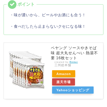
・味が濃いから、ビールやお酒にも合う！
・食べだしたら止まらないクセになる味！
ペヤング ソースやきそば
味 超大丸せんべい 熱湯不
要 16枚セット
created by
Rinker
三州総本舗
Amazon
楽天市場
Yahooショッピング