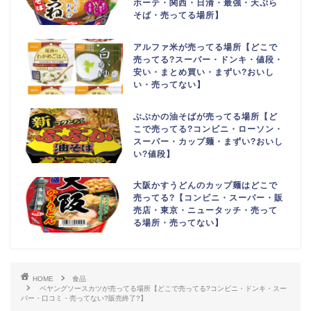
ホーテ・関西・日清・最強・天ぷら
そば・売ってる場所】
アルファ米が売ってる場所【どこで
売ってる?スーパー・ドンキ・値段・
安い・まとめ買い・まずい?おいし
い・売ってない】
ぶぶかの油そばが売ってる場所【ど
こで売ってる?コンビニ・ローソン・
スーパー・カップ麺・まずい?おいし
い?値段】
大阪かすうどんのカップ麺はどこで
売ってる?【コンビニ・スーパー・販
売店・東京・ニュータッチ・売って
る場所・売ってない】
HOME
食品
ペヤングソースカツが売ってる場所【どこで売ってる?コンビニ・ドンキ・スー
パー・口コミ・売ってない?販売終了?】