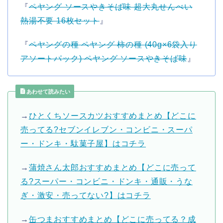
『
ペヤング ソースやきそば味 超大丸せんべい
熱湯不要 16枚セット
』
『
ペヤングの種 ペヤング 柿の種 (40g×6袋入り
アソートパック) ペヤング ソースやきそば味
』
あわせて読みたい
→
ひとくちソースカツおすすめまとめ【どこに
売ってる?セブンイレブン・コンビニ・スーパ
ー・ドンキ・駄菓子屋】はコチラ
→
蒲焼さん太郎おすすめまとめ【どこに売って
る?スーパー・コンビニ・ドンキ・通販・うな
ぎ・激安・売ってない?】はコチラ
→
缶つまおすすめまとめ【どこに売ってる？成