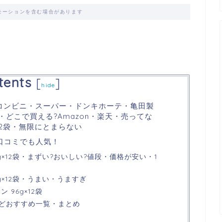
モーションを含む場合があります
！
tents
[
]
hide
コンビニ・スーパー・ドンキホーテ・亀田製
・どこで買える?Amazon・楽天・売ってな
×12袋・無限にとまらない
口コミでも人気！
g×12袋・まずい?おいしい?値段・価格が安い・1
g×12袋・うまい・うますぎ
 96g×12袋
どおすすめ一覧・まとめ