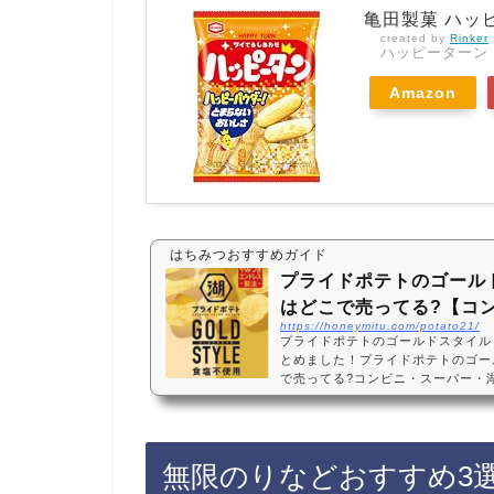
亀田製菓 ハッピ
created by
Rinker
ハッピーターン
Amazon
はちみつおすすめガイド
プライドポテトのゴール
はどこで売ってる?【コ
https://honeymitu.com/potato21/
プライドポテトのゴールドスタイル
とめました！プライドポテトのゴー
で売ってる?コンビニ・スーパー・
mazon・楽天・売ってない?発売日
ドポテトのゴールドスタイル・食塩不
ンビニやスーパーに売っています！
onや楽天でもプライドポテトのゴ
無限のりなどおすすめ3
に買えておすすめです！プライドポ
使用など…