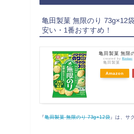
亀田製菓 無限のり 73g×
安い・1番おすすめ！
亀田製菓 無限の
created by
Rinker
亀田製菓
Amazon
『
亀田製菓 無限のり 73g×12袋
』は、サ