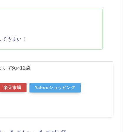
！
してうまい！
り 73g×12袋
楽天市場
Yahooショッピング