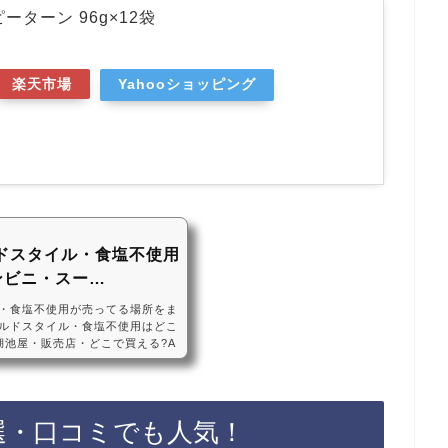
ーターン 96g×12袋
楽天市場
Yahooショッピング
ドスタイル・食塩不使用
ンビニ・スー…
・食塩不使用が売ってる場所をま
ルドスタイル・食塩不使用はどこ
湖池屋・販売店・どこで買える?A
・2024年3月18日発売予定プライ
使用は、2024年3月18日からコ
売ってない店もあるので、Amaz
ールドスタイル・食塩不使用が手軽
選・口コミでも人気！
テトのゴールドスタイル・食塩不