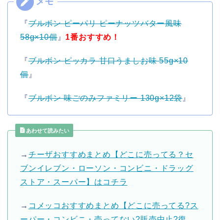
『
ブルボン ピーパリ ピーナッツバター風味
58g×10個
』
1番おすすめ！
『
ブルボン ピッカラ 甘口うましお味 55g×10
個
』
『
ブルボン 味ごのみファミリー 130g×12袋
』
あわせて読みたい
→
チーザおすすめまとめ【どこに売ってる？セ
ブンイレブン・ローソン・コンビニ・ドラッグ
ストア・スーパー】はコチラ
→
コメッコおすすめまとめ【どこに売ってる?ス
ーパー・コンビニ・売ってない?販売中止?復