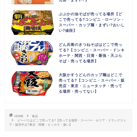
売店・まずい?】
ぶぶかの油そばが売ってる場所【ど
こで売ってる?コンビニ・ローソン・
スーパー・カップ麺・まずい?おいし
い?値段】
どん兵衛のきつねそばはどこで売っ
てる?【コンビニ・スーパー・ドンキ
ホーテ・関西・日清・最強・天ぷら
そば・売ってる場所】
大阪かすうどんのカップ麺はどこで
売ってる?【コンビニ・スーパー・販
売店・東京・ニュータッチ・売って
る場所・売ってない】
HOME
食品
ピーパリはどこで売ってる?【売ってる場所・スーパー・セリア・ドラッグスト
ア・販売中止?東京・関東・ピッカラ・違い】