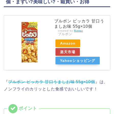
個・まずい?美味しい?・箱買い・お得
ブルボン ピッカラ 甘口う
ましお味 55g×10個
created by
Rinker
ブルボン
Amazon
楽天市場
Yahooショッピング
『
ブルボン ピッカラ 甘口うましお味 55g×10個
』は、
ノンフライのカリッとした食感でおいしいです！