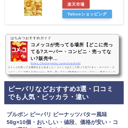
楽天市場
Yahooショッピング
はちみつおすすめガイド
コメッコが売ってる場所【どこに売っ
てる?スーパー・コンビニ・売ってな
い?販売中…
https://honeymitu.com/snacks4/
コメッコが売ってる場所をまとめました！コメッコはどこで売ってる?イオン・スーパー・コ
ンビニ・どこで買える?Amazon・楽天・売ってない?販売中止にはなってない・復活コメッコ
は、イオンなどのスーパーやコンビニに売っています！コメッコは一時的に販売中止していま
したが、復活したようです。売ってない店も多いので、Amazonや楽天でもコメッコが手軽に
ピーパリなどおすすめ3選・口コミ
買えておすすめです！コメッコなどおすすめ3選・口コミでも人気江崎グリコ コメッコ ホタテ
味 39g ×30個・おいしい・お米スナック・サクサク・1番おすすめ！『江崎グリコ コメッ…
でも人気・ピッカラ・違い
ブルボン ピーパリ ピーナッツバター風味
58g×10個・おいしい・値段、価格が安い・コ