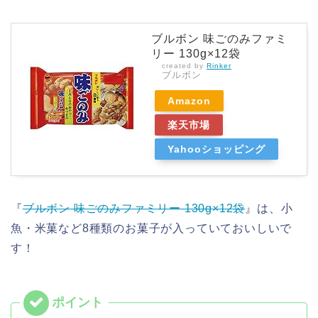
ブルボン 味ごのみファミ
リー 130g×12袋
created by
Rinker
ブルボン
Amazon
楽天市場
Yahooショッピング
『
ブルボン 味ごのみファミリー 130g×12袋
』は、小
魚・米菓など8種類のお菓子が入っていておいしいで
す！