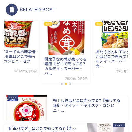
RELATED POST
食品
食品
ップヌードルの暗殺者
具だくさんレモンタ
パスタ風はどこで売っ
ルはどこで売ってる
明太子なめ茸が売ってる
る?コンビニ・セブ
ルディ・スーパー・
場所【どこで売ってる?
.
売...
カルディ・スーパー・
2024年9月10日
2024年7月
パ...
2022年10月9日
梅干し純はどこに売ってる?【売ってる
場所・ダイソー・キオスク・コンビ
ニ・...
紅茶パウダーはどこで売ってる?【売っ