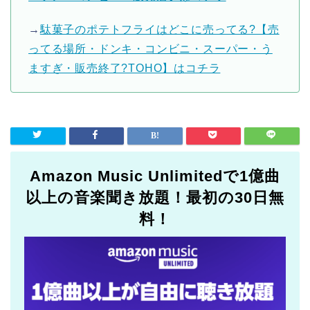
→
駄菓子のポテトフライはどこに売ってる?【売
ってる場所・ドンキ・コンビニ・スーパー・う
ますぎ・販売終了?TOHO】はコチラ
Amazon Music Unlimitedで1億曲
以上の音楽聞き放題！最初の30日無
料！