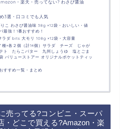
mazon・楽天・売ってない? わさび醤油
め3選・口コミでも人気
こ わさび醤油味 38g ×12袋・おいしい・値
パ最強！1番おすすめ！
ダ bits 大モリ 108g ×12袋・大容量
７種×各２個（計14個）サラダ チーズ じゃが
テト たらこバター 九州しょうゆ 塩とごま
袋 バリューストアー オリジナルポケットティッ
おすすめ一覧・まとめ
に売ってる?コンビニ・スーパ
・どこで買える?Amazon・楽