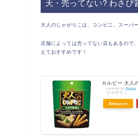
天・売ってない? わさび
大人のじゃがりこは、コンビニ、スーパ
店舗によっては売ってない店もあるので、
えておすすめです！
カルビー 大人の
created by
Rinker
じゃがりこ
Amazon