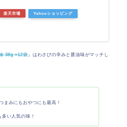
楽天市場
Yahooショッピング
38g ×12袋
』はわさびの辛みと醤油味がマッチし
つまみにもおやつにも最高！
も多い人気の味！