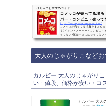
はちみつおすすめガイド
コメッコが売ってる場所
パー・コンビニ・売って
https://honeymitu.com/snacks4/
コメッコが売ってる場所をまとめま
る?イオン・スーパー・コンビニ・ど
ってない?販売中止にはなってない
スーパーやコンビニに売っています
ていましたが、復活したようです。
onや楽天でもコメッコが手軽に買
すすめ3選・口コミでも人気江崎グリコ 
大人のじゃがりこなどお
個・おいしい・お米スナック・サク
コ コメッ…
カルビー 大人のじゃがりこ わ
い・値段、価格が安い・コ
カルビー 大人の
created by
Rinker