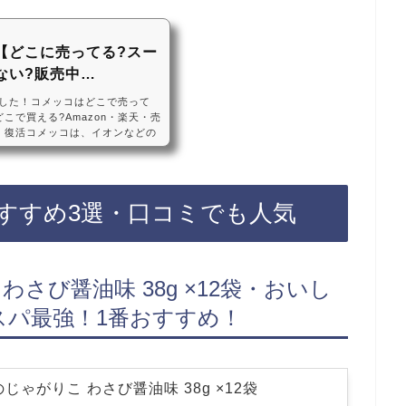
【どこに売ってる?スー
ない?販売中…
した！コメッコはどこで売って
こで買える?Amazon・楽天・売
・復活コメッコは、イオンなどの
！コメッコは一時的に販売中止し
売ってない店も多いので、Amaz
えておすすめです！コメッコなどお
コメッコ ホタテ味 39g ×30
すすめ3選・口コミでも人気
サク・1番おすすめ！『江崎グリ
さび醤油味 38g ×12袋・おいし
スパ最強！1番おすすめ！
じゃがりこ わさび醤油味 38g ×12袋