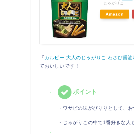
じゃがりこ
Amazon
『
カルビー 大人のじゃがりこ わさび醤油味 
ておいしいです！
・ワサビの味がぴりりとして、お
・じゃがりこの中で1番好きな人