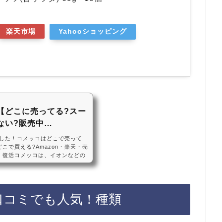
楽天市場
Yahooショッピング
【どこに売ってる?スー
ない?販売中…
した！コメッコはどこで売って
こで買える?Amazon・楽天・売
・復活コメッコは、イオンなどの
！コメッコは一時的に販売中止し
売ってない店も多いので、Amaz
えておすすめです！コメッコなどお
コメッコ ホタテ味 39g ×30
口コミでも人気！種類
サク・1番おすすめ！『江崎グリ