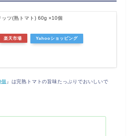
ツ(熟トマト) 60g ×10個
楽天市場
Yahooショッピング
0個
』は完熟トマトの旨味たっぷりでおいしいで