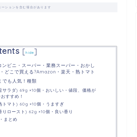
モーションを含む場合があります
！
tents
[
]
hide
コンビニ・スーパー・業務スーパー・おかし
どこで買える?Amazon・楽天・熟トマト
ミでも人気！種類
サラダ) 69g ×10個・おいしい・値段、価格が
番おすすめ！
トマト) 60g ×10個・うますぎ
りロースト) 62g ×10個・良い香り
・まとめ