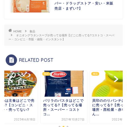
パー・ドラッグストア・安い・米販
売店・まずい?】
HOME
食品
オニオングラタンスープが売ってる場所【どこに売ってる?コストコ・スーパ
ー・コンビニ・市販・値段・インスタント】
RELATED POST
食品
食品
かめは主食はどこで売
バリラのパスタはどこで
貝印ののりパンチは
てる?【コンビニ・ス
売ってる?【売ってる場
に売ってる?【売っ
パー・売ってない?
所・スーパー・コスト
場所・西松屋・赤ち
.
コ...
ん...
2023年6月18日
2021年10月27日
2022年5