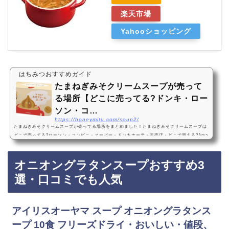
楽天市場
Yahooショッピング
はちみつおすすめガイド
たまねぎみそクリームスープが売って
る場所【どこに売ってる?ドンキ・ロー
ソン・コ…
https://honeymitu.com/soup2/
たまねぎみそクリームスープが売ってる場所をまとめました！たまねぎみそクリームスープは
どこで売ってる?ローソン・コンビニ・スーパー・ドンキホーテ・販売店・どこで買える?Ama
zon・楽天・売ってない?マルコメたまねぎみそクリームスープは、ローソンなどのコンビニ、
スーパー、ドン・キホーテなどに売っています！店舗によっては売ってない店もあるので、A
オニオングラタンスープおすすめ3
mazonや楽天でもたまねぎみそクリームスープが手軽に買えておすすめです！たまねぎみそク
リームスープなどおすすめ3選・口コミでも人気マルコメ たまねぎみそクリームスープ 2…
選・口コミでも人気
アイリスオーヤマ スープ オニオングラタンス
ープ 10食 フリーズドライ・おいしい・値段、