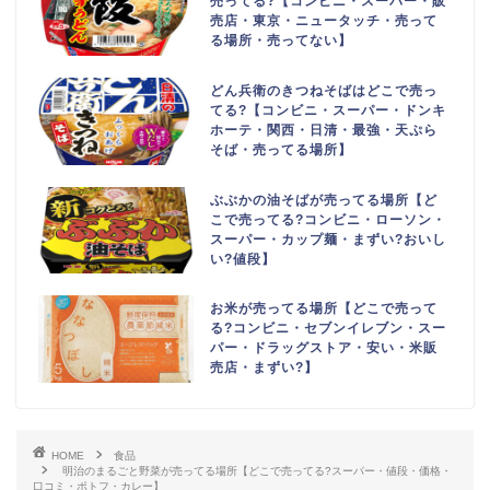
売ってる?【コンビニ・スーパー・販
売店・東京・ニュータッチ・売って
る場所・売ってない】
どん兵衛のきつねそばはどこで売っ
てる?【コンビニ・スーパー・ドンキ
ホーテ・関西・日清・最強・天ぷら
そば・売ってる場所】
ぶぶかの油そばが売ってる場所【ど
こで売ってる?コンビニ・ローソン・
スーパー・カップ麺・まずい?おいし
い?値段】
お米が売ってる場所【どこで売って
る?コンビニ・セブンイレブン・スー
パー・ドラッグストア・安い・米販
売店・まずい?】
HOME
食品
明治のまるごと野菜が売ってる場所【どこで売ってる?スーパー・値段・価格・
口コミ・ポトフ・カレー】