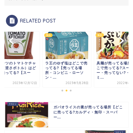
RELATED POST
食品
食品
インツのトマトケチャ
ラ王のゆず塩はどこで売
具麺が売ってる場所
プ（逆さボトル）はど
ってる?【売ってる場
こで売ってる?スー
で売ってる?【スー
所・コンビニ・ローソ
ー・売ってない?・
.
ン・...
ミ...
2023年12月12日
2023年5月28日
2022年4月
ガパオライスの素が売ってる場所【どこ
に売ってる?カルディ・無印・スーパ
ー...