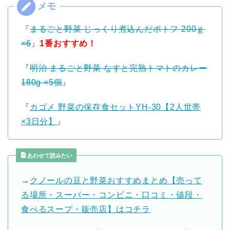
『
まるごと野菜 じっくり煮込んだポトフ 200ｇ
×6
』
1番おすすめ！
『
明治 まるごと野菜 なすと完熟トマトのカレー
180g ×5個
』
『
カゴメ 野菜の保存食セットYH-30【2人世帯
×3日分】
』
あわせて読みたい
→
クノールの豆と野菜おすすめまとめ【売って
る場所・スーパー・コンビニ・口コミ・値段・
食べるスープ・販売店】はコチラ