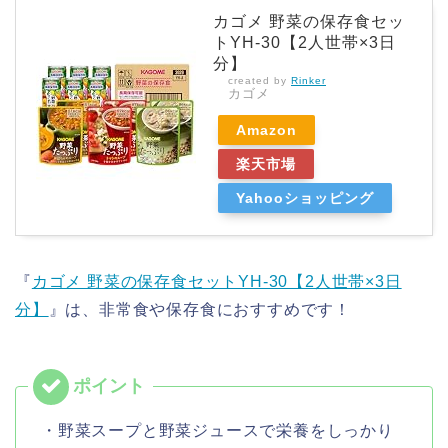
カゴメ 野菜の保存食セッ
トYH-30【2人世帯×3日
分】
created by
Rinker
カゴメ
Amazon
楽天市場
Yahooショッピング
『
カゴメ 野菜の保存食セットYH-30【2人世帯×3日
分】
』は、非常食や保存食におすすめです！
・野菜スープと野菜ジュースで栄養をしっかり