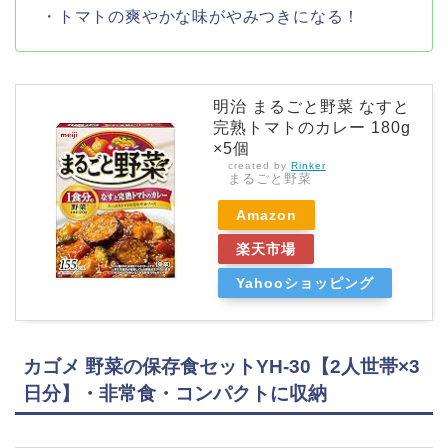
・トマトの爽やかな味がやみつきになる！
明治 まるごと野菜 なすと
完熟トマトのカレー 180g
×5個
created by
Rinker
まるごと野菜
Amazon
楽天市場
Yahooショッピング
カゴメ 野菜の保存食セットYH-30【2人世帯×3
日分】・非常食・コンパクトに収納