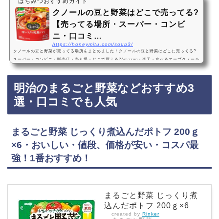
はちみつおすすめガイド
クノールの豆と野菜はどこで売ってる?
【売ってる場所・スーパー・コンビ
ニ・口コミ…
https://honeymitu.com/soup3/
クノールの豆と野菜が売ってる場所をまとめました！クノールの豆と野菜はどこに売ってる?
スーパー・コンビニ・販売店・売り場・どこで買える?Amazon・楽天・食べるスープクノール
の豆と野菜は、スーパーやコンビニに売っています！店舗によっては売ってない店もあるの
で、Amazonや楽天でもクノールの豆と野菜がお得に買えておすすめです！クノールの豆と野
明治のまるごと野菜などおすすめ3
菜などおすすめ3選・口コミでも人気味の素 クノール ポタージュで食べる豆と野菜 深いコク
の完熟トマト 160g ×7個・おいしい・値段、価格が安い・コスパ最強！1番おすすめ！『味
選・口コミでも人気
の…
まるごと野菜 じっくり煮込んだポトフ 200ｇ
×6・おいしい・値段、価格が安い・コスパ最
強！1番おすすめ！
まるごと野菜 じっくり煮
込んだポトフ 200ｇ×6
created by
Rinker