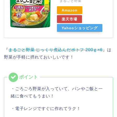
まるごと野菜
Amazon
楽天市場
Yahooショッピング
『
まるごと野菜 じっくり煮込んだポトフ 200ｇ×6
』は
野菜が手軽に摂れておいしいです！
・ごろごろ野菜が入っていて、パンやご飯と一
緒に食べてもうまい！
・電子レンジですぐに作れてラク！