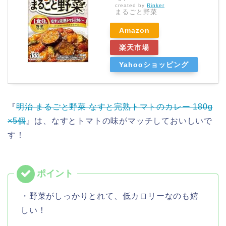
created by
Rinker
まるごと野菜
Amazon
楽天市場
Yahooショッピング
『
明治 まるごと野菜 なすと完熟トマトのカレー 180g
×5個
』は、なすとトマトの味がマッチしておいしいで
す！
・野菜がしっかりとれて、低カロリーなのも嬉
しい！