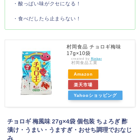
・酸っぱい味がクセになる！
・食べだしたら止まらない！
村岡食品 チョロギ梅味
17g×10袋
created by
Rinker
村岡食品工業
Amazon
楽天市場
Yahooショッピング
チョロギ 梅風味 27g×4袋 個包装 ちょろぎ 酢
漬け・うまい・うますぎ・おせち調理でおなじ
み