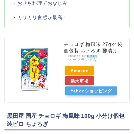
・おせち料理でおなじみ！
・カリカリ食感が最高！
チョロギ 梅風味 27g×4袋
個包装 ちょろぎ 酢漬け
created by
Rinker
ノーブランド品
Amazon
楽天市場
Yahooショッピング
黒田屋 国産 チョロギ 梅風味 100g 小分け個包
装ピロ ちょろぎ