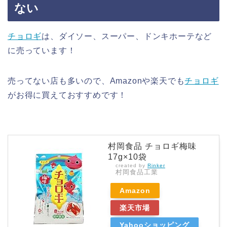
ない
チョロギ
は、ダイソー、スーパー、ドンキホーテなど
に売っています！
売ってない店も多いので、Amazonや楽天でも
チョロギ
がお得に買えておすすめです！
村岡食品 チョロギ梅味
17g×10袋
created by
Rinker
村岡食品工業
Amazon
楽天市場
Yahooショッピング