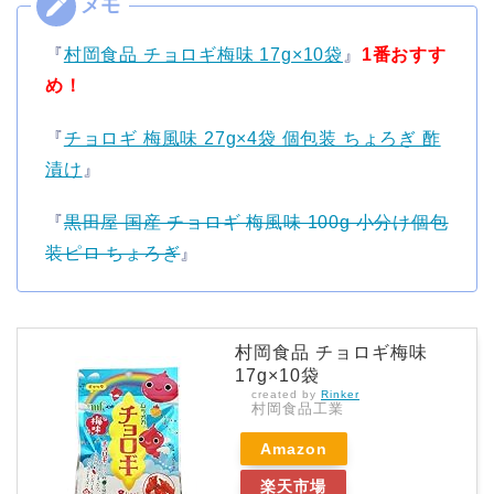
『
村岡食品 チョロギ梅味 17g×10袋
』
1番おすす
め！
『
チョロギ 梅風味 27g×4袋 個包装 ちょろぎ 酢
漬け
』
『
黒田屋 国産 チョロギ 梅風味 100g 小分け個包
装ピロ ちょろぎ
』
村岡食品 チョロギ梅味
17g×10袋
created by
Rinker
村岡食品工業
Amazon
楽天市場