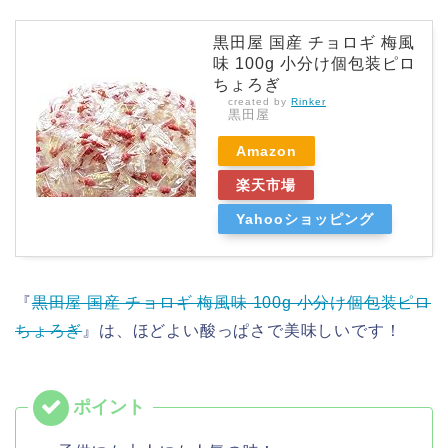
黒田屋 国産 チョロギ 梅風
味 100g 小分け個包装ピロ
ちょろぎ
created by
Rinker
黒田屋
Amazon
楽天市場
Yahooショッピング
『
黒田屋 国産 チョロギ 梅風味 100g 小分け個包装ピロ
ちょろぎ
』は、ほどよい酸っぱさで美味しいです！