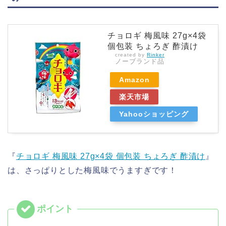
チョロギ 梅風味 27g×4袋
個包装 ちょろぎ 酢漬け
created by
Rinker
ノーブランド品
Amazon
楽天市場
Yahooショッピング
『
チョロギ 梅風味 27g×4袋 個包装 ちょろぎ 酢漬け
』
は、さっぱりとした梅風味でうますぎです！