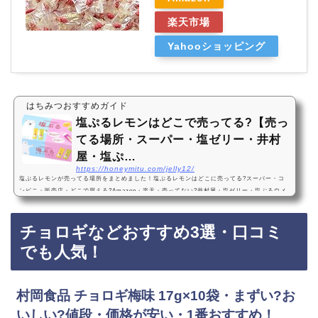
楽天市場
Yahooショッピング
はちみつおすすめガイド
塩ぷるレモンはどこで売ってる?【売っ
てる場所・スーパー・塩ゼリー・井村
屋・塩ぷ…
https://honeymitu.com/jelly12/
塩ぷるレモンが売ってる場所をまとめました！塩ぷるレモンはどこに売ってる?スーパー・コ
ンビニ・販売店・どこで買える?Amazon・楽天・売ってない?井村屋・塩ゼリー・塩ぷるウメ
塩ぷるレモンは、一部のスーパーやコンビニに売っています！売ってない店も多いので、Ama
zonや楽天でも塩ぷるレモンが手軽に買えておすすめです！塩ぷるレモンなどおすすめ3選・口
チョロギなどおすすめ3選・口コミ
コミでも人気！井村屋 塩ぷるレモン・ウメ アソート 750g(標準50本入)・値段・価格が安い・
まずい・おいしい・1番おすすめ！『井村屋 塩ぷるレモン・ウメ アソート 750g(標準50…
でも人気！
村岡食品 チョロギ梅味 17g×10袋・まずい?お
いしい?値段・価格が安い・1番おすすめ！