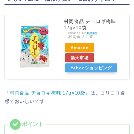
村岡食品 チョロギ梅味
17g×10袋
created by
Rinker
村岡食品工業
Amazon
楽天市場
Yahooショッピング
『
村岡食品 チョロギ梅味 17g×10袋
』は、コリコリ食
感でおいしいです！