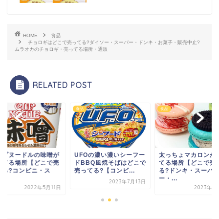
HOME
食品
チョロギはどこで売ってる?ダイソー・スーパー・ドンキ・お菓子・販売中止?
ムラオカのチョロギ・売ってる場所・通販
RELATED POST
食品
食品
ップヌードルの味噌が
UFOの濃い濃いシーフー
太っちょマカロンが
ってる場所【どこで売
ドBBQ風焼そばはどこで
てる場所【どこで売
てる?コンビニ・ス
売ってる?【コンビ...
る?ドンキ・スーパ
.
ー・...
2023年7月13日
2022年5月11日
2023年1