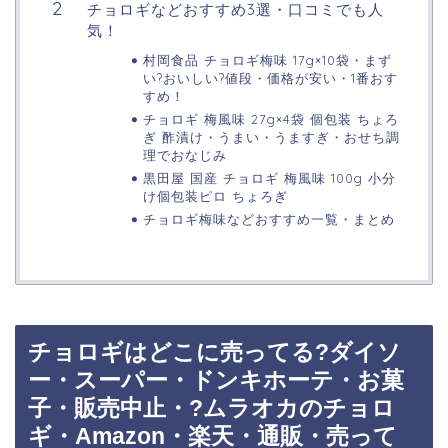
チョロギなどおすすめ3選・口コミでも人
気！
村岡食品 チョロギ梅味 17g×10袋・まず
い?おいしい?値段・価格が安い・1番おす
すめ！
チョロギ 梅風味 27g×4袋 個包装 ちょろ
ぎ 酢漬け・うまい・うますぎ・おせち調
理でおなじみ
黒田屋 国産 チョロギ 梅風味 100g 小分
け個包装ピロ ちょろぎ
チョロギ梅味などおすすめ一覧・まとめ
チョロギはどこに売ってる?ダイソ
ー・スーパー・ドンキホーテ・お菓
子・販売中止・?ムラオカのチョロ
ギ・Amazon・楽天・通販・売って