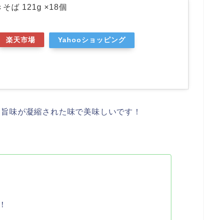
ば 121g ×18個
楽天市場
Yahooショッピング
、旨味が凝縮された味で美味しいです！
！
！