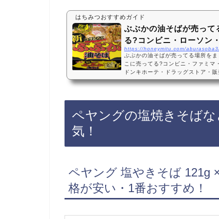
はちみつおすすめガイド
ぶぶかの油そばが売って
る?コンビニ・ローソン
https://honeymitu.com/aburasoba3
ぶぶかの油そばが売ってる場所をま
こに売ってる?コンビニ・ファミマ
ドンキホーテ・ドラッグストア・販売
楽天・売ってない?カップ麺・ラン
ンなどのコンビニ、スーパー、ドン
ています！店舗によっては売ってない
でもぶぶかの油そばがお得に買えて
ペヤングの塩焼きそばな
どおすすめ3選・口コミでも人気！明星
まずい?お…
気！
ペヤング 塩やきそば 121g
格が安い・1番おすすめ！