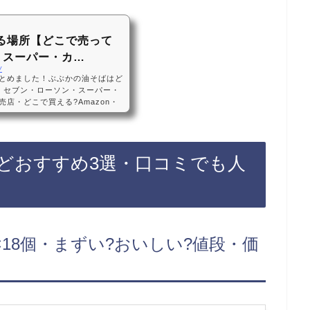
る場所【どこで売って
・スーパー・カ…
/
とめました！ぶぶかの油そばはど
・セブン・ローソン・スーパー・
店・どこで買える?Amazon・
キングぶぶかの油そばは、ローソ
キホーテ、ドラッグストアに売っ
店もあるので、Amazonや楽天
おすすめです！ぶぶかの油そばな
どおすすめ3選・口コミでも人
 ぶぶか油そば 163g×12個・
 ×18個・まずい?おいしい?値段・価