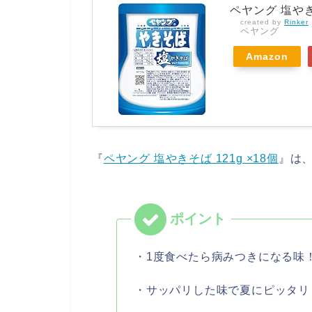
ペヤング 塩やきそ
created by
Rinker
ペヤング
Amazon
『
ペヤング 塩やきそば 121g ×18個
』は
・1度食べたら病みつきになる味
・サッパリした味で夏にピッタリ