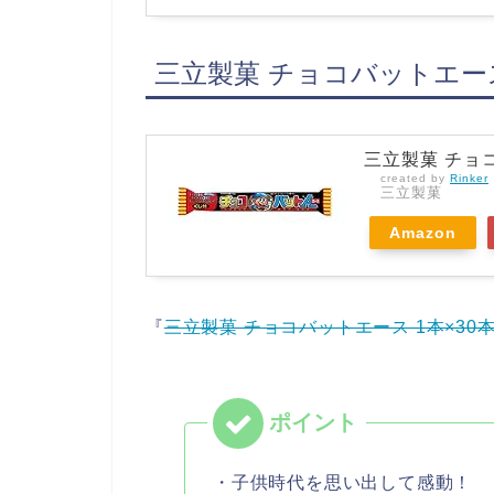
三立製菓 チョコバットエース
三立製菓 チョコ
created by
Rinker
三立製菓
Amazon
『
三立製菓 チョコバットエース 1本×30
・子供時代を思い出して感動！