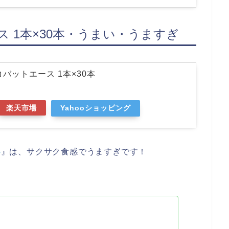
 1本×30本・うまい・うますぎ
バットエース 1本×30本
楽天市場
Yahooショッピング
本
』は、サクサク食感でうますぎです！