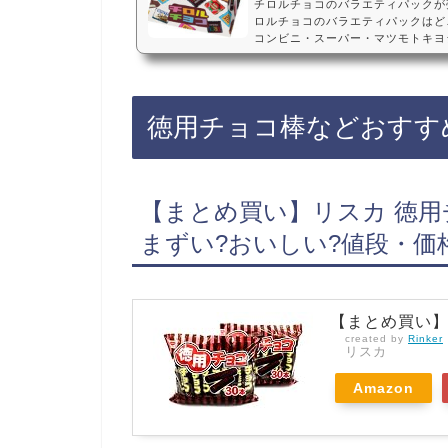
チロルチョコのバラエティパックが
ロルチョコのバラエティパックはど
コンビニ・スーパー・マツモトキヨ
テ・販売店・どこで買える・Amazo
X・カップチロルチョコのバラエテ
のコンビニ、スーパー・ドンキホー
す！店舗によっては売ってない店もあ
徳用チョコ棒などおすす
ョコのバラエティパックがお得に買
のバラエ…
【まとめ買い】リスカ 徳用チ
まずい?おいしい?値段・価
【まとめ買い】リ
created by
Rinker
リスカ
Amazon