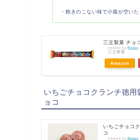
・飽きのこない味で小腹が空いた
三立製菓 チョコ
created by
Rinker
三立製菓
Amazon
いちごチョコクランチ徳用
ョコ
いちごチョコク
コ
created by
Rinker