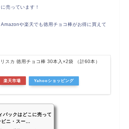
ーに売っています！
Amazonや楽天でも徳用チョコ棒がお得に買えて
スカ 徳用チョコ棒 30本入×2袋 （計60本）
楽天市場
Yahooショッピング
ィパックはどこに売って
ンビニ・スー…