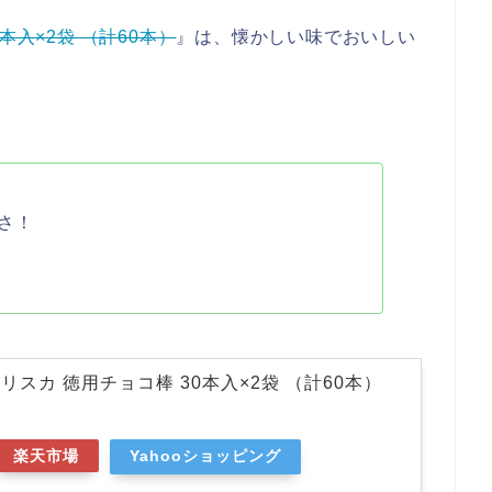
本入×2袋 （計60本）
』は、懐かしい味でおいしい
さ！
スカ 徳用チョコ棒 30本入×2袋 （計60本）
楽天市場
Yahooショッピング