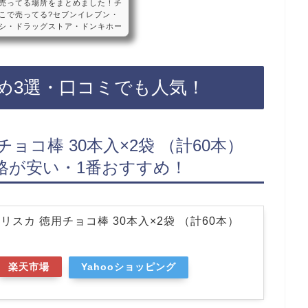
売ってる場所をまとめました！チ
こで売ってる?セブンイレブン・
シ・ドラッグストア・ドンキホー
n・売ってない? バラエティBO
ィパックは、セブンイレブンなど
テ・マツモトキヨシに売っていま
るので、Amazonでもチロルチ
め3選・口コミでも人気！
えておすすめです！チロルチョコ
ョコ棒 30本入×2袋 （計60本）
格が安い・1番おすすめ！
スカ 徳用チョコ棒 30本入×2袋 （計60本）
楽天市場
Yahooショッピング