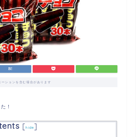
モーションを含む場合があります
した！
tents
[
]
hide