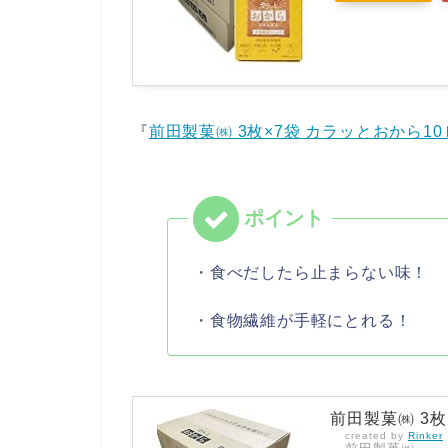
『
前田製菓㈱ 3枚×7袋 カラッとおから10
・食べだしたら止まらない味！
・食物繊維が手軽にとれる！
前田製菓㈱ 3枚
created by
Rinker