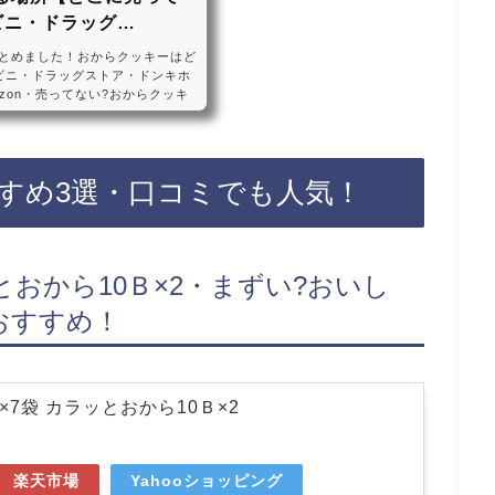
ビニ・ドラッグ…
とめました！おからクッキーはど
ビニ・ドラッグストア・ドンキホ
zon・売ってない?おからクッキ
ラッグストア、ドンキホーテなど
てない店もあるので、Amazon
買えておすすめです！おからクッ
ベイク・ド・ナチュレ 豆乳おから
すめ3選・口コミでも人気！
リー Triple Free (個包装)
ッとおから10Ｂ×2・まずい?おいし
おすすめ！
×7袋 カラッとおから10Ｂ×2
楽天市場
Yahooショッピング