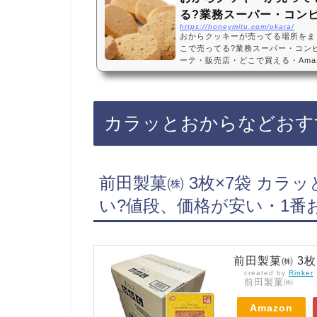
る?業務スーパー・コン
https://honeymitu.com/okara/
おからクッキーが売ってる場所をま
こで売ってる?業務スーパー・コン
ーテ・販売店・どこで買える・Ama
ーは、業務スーパー、コンビニ、ド
に売っています！店舗によっては売っ
でも人気のおからクッキーがお得に
キーおすすめ3選・口コミでも人気
カラッとおからなどおす
クッキー ダイエット クッキー グルテンフ
サク…
前田製菓㈱ 3枚×7袋 カラ
い?値段、価格が安い・1番
前田製菓㈱ 3枚
created by
Rinker
前田製菓㈱
Amazon