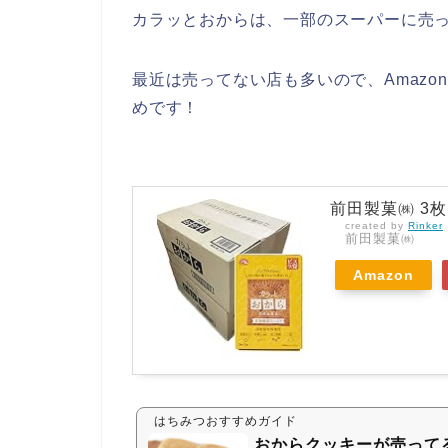
カラッとおからは、一部のスーパーに売
最近は売ってない店も多いので、Amaz
めです！
前田製菓㈱ 3枚
created by
Rinker
前田製菓㈱
Amazon
はちみつおすすめガイド
おからクッキーが売って