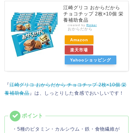
江崎グリコ おからだから
チョコチップ 2枚×10個 栄
養補助食品
created by
Rinker
おからだから
Amazon
楽天市場
Yahooショッピング
『
江崎グリコ おからだから チョコチップ 2枚×10個 栄
養補助食品
』は、しっとりした食感でおいしいです！
・5種のビタミン・カルシウム・鉄・食物繊維が