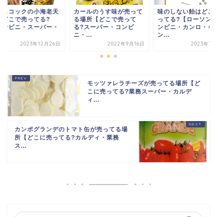
ースコックの小海老天
カールのうす味が売って
味のしない飴はどこ
ばどこで売ってる?
る場所【どこで売って
ってる?【ローソン
コンビニ・スーパー・
る?スーパー・コンビ
ンビニ・カンロ・キ
.
ニ・...
ン...
2023年12月26日
2022年9月16日
2023年7月
モッツァレラチーズが売ってる場所【ど
こに売ってる?業務スーパー・カルデ
ィ...
カンポグランデのトマト缶が売ってる場
所【どこに売ってる?カルディ・業務
ス...