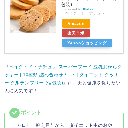
包装)
created by
Rinker
ベイク・ド・ナチュレ
Amazon
楽天市場
Yahooショッピング
『
ベイク・ド・ナチュレ スーパーフード 豆乳おからク
ッキー [ 10種類 詰め合わせ / 1㎏ ] ダイエット クッキ
ー グルテンフリー (個包装)
』は、美と健康を保ちたい
人に人気です！
・カロリー抑え目だから、ダイエット中のおや