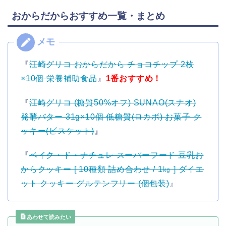
おからだからおすすめ一覧・まとめ
『
江崎グリコ おからだから チョコチップ 2枚
×10個 栄養補助食品
』
1番おすすめ！
『
江崎グリコ (糖質50%オフ) SUNAO(スナオ)
発酵バター 31g×10個 低糖質(ロカボ) お菓子 ク
ッキー(ビスケット)
』
『
ベイク・ド・ナチュレ スーパーフード 豆乳お
からクッキー [ 10種類 詰め合わせ / 1㎏ ] ダイエ
ット クッキー グルテンフリー (個包装)
』
あわせて読みたい