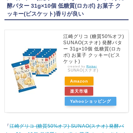
酵バター 31g×10個 低糖質(ロカボ) お菓子 ク
ッキー(ビスケット)香りが良い
江崎グリコ (糖質50%オフ)
SUNAO(スナオ) 発酵バタ
ー 31g×10個 低糖質(ロカ
ボ) お菓子 クッキー(ビス
ケット)
created by
Rinker
SUNAO(スナオ)
Amazon
楽天市場
Yahooショッピング
『
江崎グリコ (糖質50%オフ) SUNAO(スナオ) 発酵バ