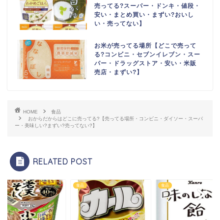
売ってる?スーパー・ドンキ・値段・
安い・まとめ買い・まずい?おいし
い・売ってない】
お米が売ってる場所【どこで売って
る?コンビニ・セブンイレブン・スー
パー・ドラッグストア・安い・米販
売店・まずい?】
HOME
食品
おからだからはどこに売ってる?【売ってる場所・コンビニ・ダイソー・スーパ
ー・美味しい?まずい?売ってない?】
RELATED POST
食品
食品