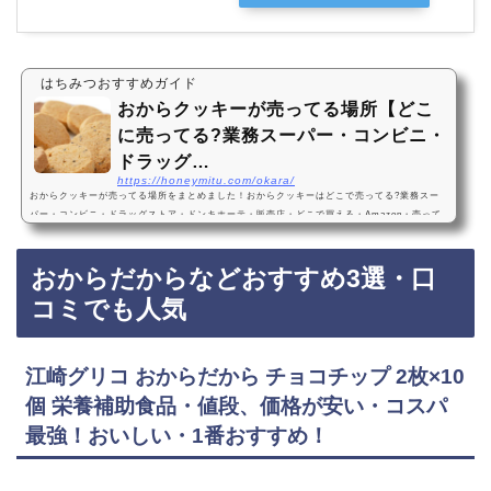
はちみつおすすめガイド
おからクッキーが売ってる場所【どこ
に売ってる?業務スーパー・コンビニ・
ドラッグ…
https://honeymitu.com/okara/
おからクッキーが売ってる場所をまとめました！おからクッキーはどこで売ってる?業務スー
パー・コンビニ・ドラッグストア・ドンキホーテ・販売店・どこで買える・Amazon・売って
ない?おからクッキーは、業務スーパー、コンビニ、ドラッグストア、ドンキホーテなどに売
っています！店舗によっては売ってない店もあるので、Amazonでも人気のおからクッキーが
おからだからなどおすすめ3選・口
お得に買えておすすめです！おからクッキーおすすめ3選・口コミでも人気ベイク・ド・ナチ
ュレ 豆乳おからクッキー ダイエット クッキー グルテンフリー Triple Free (個包装)サク…
コミでも人気
江崎グリコ おからだから チョコチップ 2枚×10
個 栄養補助食品・値段、価格が安い・コスパ
最強！おいしい・1番おすすめ！