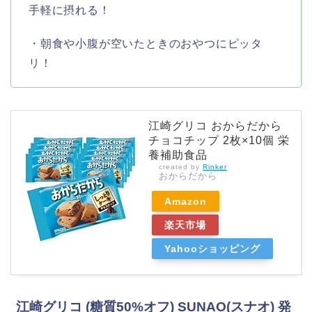
手軽に摂れる！
・朝食や小腹が空いたときのおやつにピッタ
リ！
江崎グリコ おからだから
チョコチップ 2枚×10個 栄
養補助食品
created by
Rinker
おからだから
Amazon
楽天市場
Yahooショッピング
江崎グリコ (糖質50%オフ) SUNAO(スナオ) 発