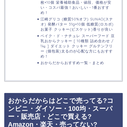
枚×10個 栄養補助食品・値段、価格が安
い・コスパ最強！おいしい・1番おすす
め！
江崎グリコ (糖質50%オフ) SUNAO(スナ
オ) 発酵バター 31g×10個 低糖質(ロカボ)
お菓子 クッキー(ビスケット)香りが良い
ベイク・ド・ナチュレ スーパーフード 豆
乳おからクッキー [ 10種類 詰め合わせ /
1㎏ ] ダイエット クッキー グルテンフリ
ー (個包装)太るのが心配な方にもおすす
め！
おからだからおすすめ一覧・まとめ
おからだからはどこで売ってる?コ
ンビニ・ダイソー・100均・スーパ
ー・販売店・どこで買える?
Amazon・楽天・売ってない?