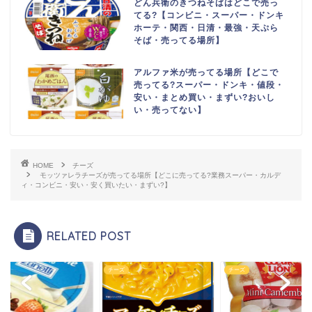
どん兵衛のきつねそばはどこで売っ
てる?【コンビニ・スーパー・ドンキ
ホーテ・関西・日清・最強・天ぷら
そば・売ってる場所】
アルファ米が売ってる場所【どこで
売ってる?スーパー・ドンキ・値段・
安い・まとめ買い・まずい?おいし
い・売ってない】
HOME
チーズ
モッツァレラチーズが売ってる場所【どこに売ってる?業務スーパー・カルデ
ィ・コンビニ・安い・安く買いたい・まずい?】
RELATED POST
ズ
チーズ
チーズ