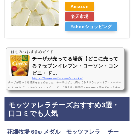
Amazon
楽天市場
Yahooショッピング
はちみつおすすめガイド
チーザが売ってる場所【どこに売って
る？セブンイレブン・ローソン・コン
ビニ・ド…
https://honeymitu.com/snacks/
チーザが売ってる場所をまとめました！チーザはどこに売ってる？ドラッグストア・スーパー
セブンイレブン・ローソン・コンビニ・どこで買える・販売店・Amazon・売ってない？チー
ザは、セブンイレブンやローソンなどのコンビニ、ドラッグストア、スーパーに売っていま
す！店舗によっては売ってない店もあるので、Amazonなどインターネットサイトでチーザを
モッツァレラチーズおすすめ3選・
買うのもおすすめです！チーザおすすめ3選・種類・どれが美味しい・食べ比べ江崎グリコ 生
チーズのチーザ チェダーチーズ 40g×10個 おつまみチーズ ワインに合う スナック菓子・美…
口コミでも人気
花畑牧場 60φ メダル モッツァレラ チー