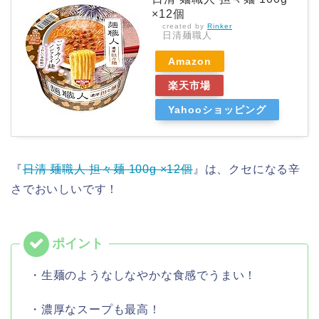
×12個
created by
Rinker
日清麺職人
Amazon
楽天市場
Yahooショッピング
『
日清 麺職人 担々麺 100g ×12個
』は、クセになる辛
さでおいしいです！
・生麺のようなしなやかな食感でうまい！
・濃厚なスープも最高！