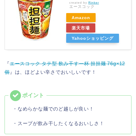
created by
Rinker
エースコック
Amazon
楽天市場
Yahooショッピング
『
エースコック タテ型 飲み干す一杯 担担麺 76g×12
個
』は、ほどよい辛さでおいしいです！
・なめらかな麺でのど越しが良い！
・スープが飲み干したくなるおいしさ！