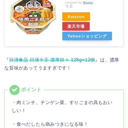
created by
Rinker
ラ王
Amazon
楽天市場
Yahooショッピング
『
日清食品 日清ラ王 濃厚担々 128g×12個
』は、濃厚
な旨味があってうますぎです！
・肉ミンチ、チンゲン菜、すりごまの具もおい
しい！
・食べだしたら病みつきになる味！