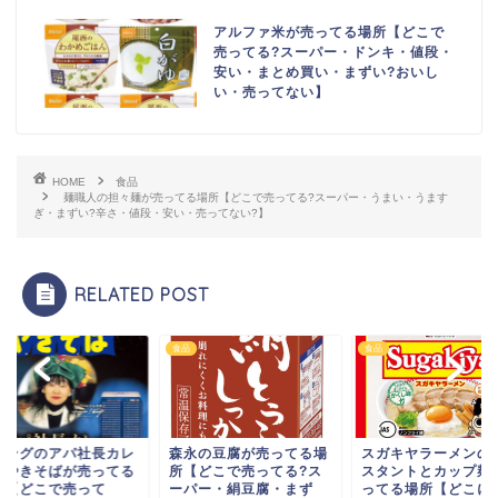
アルファ米が売ってる場所【どこで
売ってる?スーパー・ドンキ・値段・
安い・まとめ買い・まずい?おいし
い・売ってない】
HOME
食品
麺職人の担々麺が売ってる場所【どこで売ってる?スーパー・うまい・うます
ぎ・まずい?辛さ・値段・安い・売ってない?】
RELATED POST
食品
食品
ヤングのアパ社長カレ
森永の豆腐が売ってる場
スガキヤラーメンの
味やきそばが売ってる
所【どこで売ってる?ス
スタントとカップ麺
所【どこで売って
ーパー・絹豆腐・まず
ってる場所【どこに