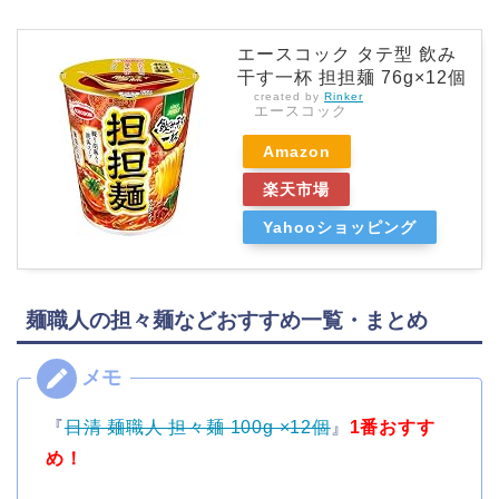
エースコック タテ型 飲み
干す一杯 担担麺 76g×12個
created by
Rinker
エースコック
Amazon
楽天市場
Yahooショッピング
麺職人の担々麺などおすすめ一覧・まとめ
『
日清 麺職人 担々麺 100g ×12個
』
1番おすす
め！