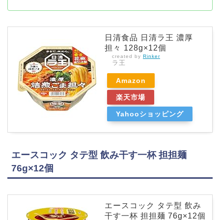
日清食品 日清ラ王 濃厚
担々 128g×12個
created by
Rinker
ラ王
Amazon
楽天市場
Yahooショッピング
エースコック タテ型 飲み干す一杯 担担麺
76g×12個
エースコック タテ型 飲み
干す一杯 担担麺 76g×12個