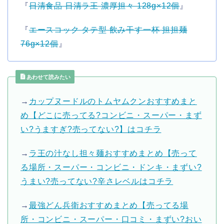
『
日清食品 日清ラ王 濃厚担々 128g×12個
』
『
エースコック タテ型 飲み干す一杯 担担麺
76g×12個
』
あわせて読みたい
→
カップヌードルのトムヤムクンおすすめまと
め【どこに売ってる?コンビニ・スーパー・まず
い?うますぎ?売ってない?】はコチラ
→
ラ王の汁なし担々麺おすすめまとめ【売って
る場所・スーパー・コンビニ・ドンキ・まずい?
うまい?売ってない?辛さレベルはコチラ
→
最強どん兵衛おすすめまとめ【売ってる場
所・コンビニ・スーパー・口コミ・まずい?おい