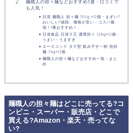
麺職人の担々麺などおすすめ3選・口コミで
も人気！
日清 麺職人 担々麺 100g ×12個・まずい?
おいしい?値段、価格が安い・コスパ最
強！1番おすすめ！
日清食品 日清ラ王 濃厚担々 128g×12個・
うまい・うますぎ
エースコック タテ型 飲み干す一杯 担担
麺 76g×12個
麺職人の担々麺などおすすめ一覧・まと
め
麺職人の担々麺はどこに売ってる?コ
ンビニ・スーパー・販売店・どこで
買える?Amazon・楽天・売ってな
い?