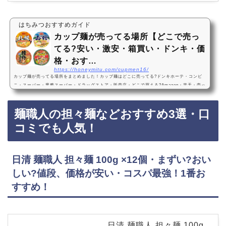
はちみつおすすめガイド
カップ麺が売ってる場所【どこで売っ
てる?安い・激安・箱買い・ドンキ・価
格・おす…
https://honeymitu.com/cupmen16/
カップ麺が売ってる場所をまとめました！カップ麺はどこに売ってる?ドンキホーテ・コンビ
ニ・スーパー・業務スーパー・ドラッグストア・販売店・どこで買える?Amazon・楽天・売っ
てない?詰め合わせ・カップラーメンカップ麺は、ドンキホーテ、コンビニ、スーパー、業務
スーパー、ドラッグストアなどに売っています！Amazonや楽天でもカップ麺がお得に買えて
麺職人の担々麺などおすすめ3選・口
おすすめです！カップ麺おすすめランキングトップ3・口コミでも人気！1位：ヤマダイ 凄麺 1
2種類 食べくらべセット ※時期によりセット内容に変更あり・カップ麺の詰め合わせ・ま…
コミでも人気！
日清 麺職人 担々麺 100g ×12個・まずい?おい
しい?値段、価格が安い・コスパ最強！1番お
すすめ！
日清 麺職人 担々麺 100g