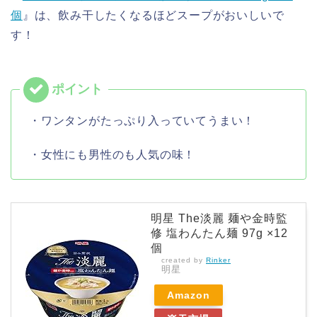
個
』は、飲み干したくなるほどスープがおいしいで
す！
・ワンタンがたっぷり入っていてうまい！
・女性にも男性のも人気の味！
明星 The淡麗 麺や金時監
修 塩わんたん麺 97g ×12
個
created by
Rinker
明星
Amazon