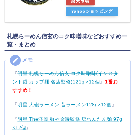
楽天市場
Yahooショッピング
札幌らーめん信玄のコク味噌味などおすすめ一
覧・まとめ
『
明星 札幌らーめん信玄 コク味噌味(インスタ
ント麺 カップ麺 名店監修)121g ×12個
』
1番お
すすめ！
『
明星 大砲ラーメン 昔ラーメン128g×12個
』
『
明星 The淡麗 麺や金時監修 塩わんたん麺 97g
×12個
』