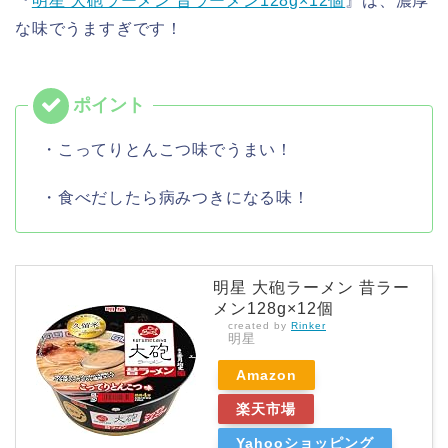
『
明星 大砲ラーメン 昔ラーメン128g×12個
』は、濃厚
な味でうますぎです！
・こってりとんこつ味でうまい！
・食べだしたら病みつきになる味！
明星 大砲ラーメン 昔ラー
メン128g×12個
created by
Rinker
明星
Amazon
楽天市場
Yahooショッピング