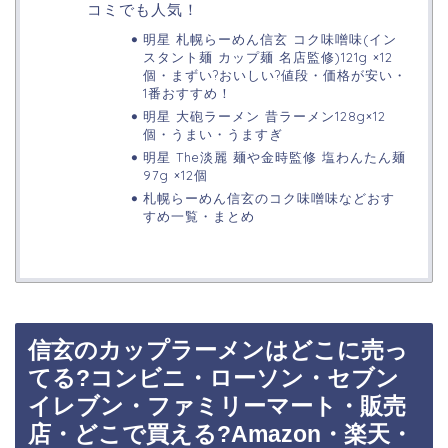
コミでも人気！
明星 札幌らーめん信玄 コク味噌味(イン
スタント麺 カップ麺 名店監修)121g ×12
個・まずい?おいしい?値段・価格が安い・
1番おすすめ！
明星 大砲ラーメン 昔ラーメン128g×12
個・うまい・うますぎ
明星 The淡麗 麺や金時監修 塩わんたん麺
97g ×12個
札幌らーめん信玄のコク味噌味などおす
すめ一覧・まとめ
信玄のカップラーメンはどこに売っ
てる?コンビニ・ローソン・セブン
イレブン・ファミリーマート・販売
店・どこで買える?Amazon・楽天・