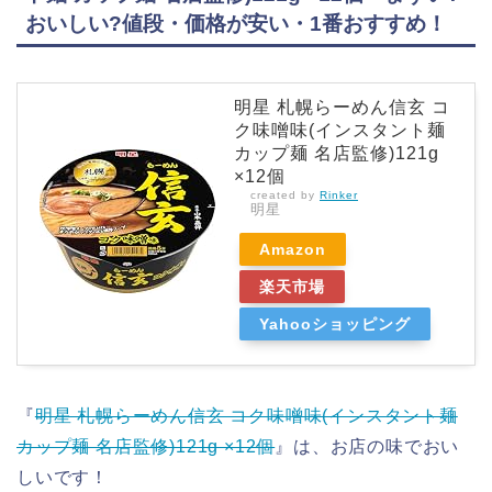
おいしい?値段・価格が安い・1番おすすめ！
明星 札幌らーめん信玄 コ
ク味噌味(インスタント麺
カップ麺 名店監修)121g
×12個
created by
Rinker
明星
Amazon
楽天市場
Yahooショッピング
『
明星 札幌らーめん信玄 コク味噌味(インスタント麺
カップ麺 名店監修)121g ×12個
』は、お店の味でおい
しいです！