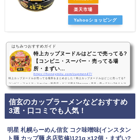
楽天市場
Yahooショッピング
はちみつおすすめガイド
特上カップヌードルはどこで売ってる?
【コンビニ・スーパー・売ってる場
所・まずい…
https://honeymitu.com/cupmen47/
特上カップヌードルが売ってる場所をまとめました！特上カップヌードルはどこに売ってる?
コンビニ・ファミマ・スーパー・販売店・どこで買る?Amazon・楽天・売ってない?チリトマ
ト特上カップヌードルは、ファミリーマートなどのコンビニやスーパーに売っています！店舗
によっては売ってない店もあるので、Amazonや楽天でも特上カップヌードルが手軽に買えて
信玄のカップラーメンなどおすすめ
おすすめです！特上カップヌードルのおすすめ3選・口コミでも人気！日清食品 特上 カップヌ
ードル 78g ×20個・まずい?おいしい?値段・価格が安い・1番おすすめ！高級『日清食品 …
3選・口コミでも人気！
明星 札幌らーめん信玄 コク味噌味(インスタン
ト麺 カップ麺 名店監修)121g ×12個・まずい?