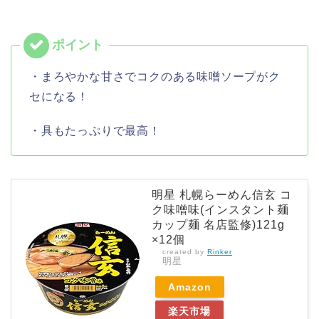
・まろやかな甘さでコクのある味噌ソープがク
セになる！
・具もたっぷりで最高！
明星 札幌らーめん信玄 コ
ク味噌味(インスタント麺
カップ麺 名店監修)121g
×12個
created by
Rinker
明星
Amazon
楽天市場