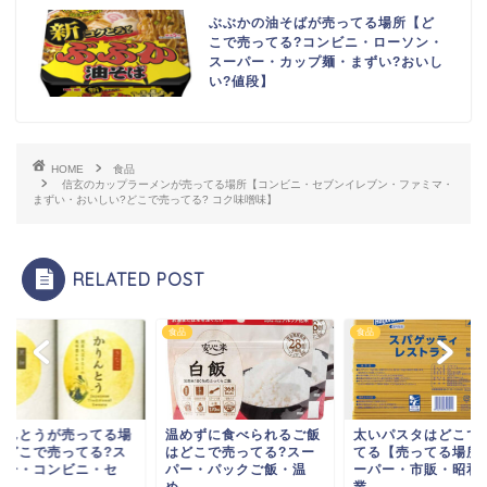
ぶぶかの油そばが売ってる場所【ど
こで売ってる?コンビニ・ローソン・
スーパー・カップ麺・まずい?おいし
い?値段】
HOME
食品
信玄のカップラーメンが売ってる場所【コンビニ・セブンイレブン・ファミマ・
まずい・おいしい?どこで売ってる? コク味噌味】
RELATED POST
食品
食品
りんとうが売ってる場
温めずに食べられるご飯
太いパスタはどこで
【どこで売ってる?ス
はどこで売ってる?スー
てる【売ってる場所
パー・コンビニ・セ
パー・パックご飯・温
ーパー・市販・昭和
.
め...
業...