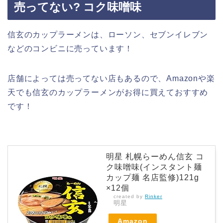
売ってない? コク味噌味
信玄のカップラーメンは、ローソン、セブンイレブン
などのコンビニに売っています！
店舗によっては売ってない店もあるので、Amazonや楽
天でも信玄のカップラーメンがお得に買えておすすめ
です！
明星 札幌らーめん信玄 コ
ク味噌味(インスタント麺
カップ麺 名店監修)121g
×12個
created by
Rinker
明星
Amazon