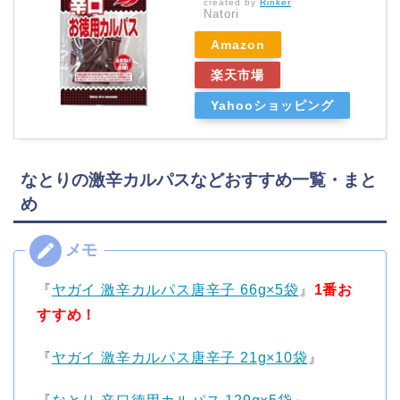
created by
Rinker
Natori
Amazon
楽天市場
Yahooショッピング
なとりの激辛カルパスなどおすすめ一覧・まと
め
『
ヤガイ 激辛カルパス唐辛子 66g×5袋
』
1番お
すすめ！
『
ヤガイ 激辛カルパス唐辛子 21g×10袋
』