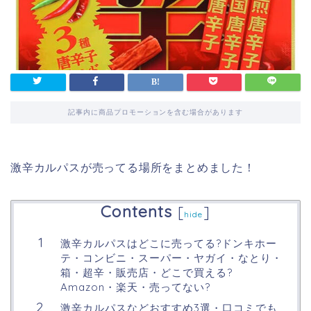
記事内に商品プロモーションを含む場合があります
激辛カルパスが売ってる場所をまとめました！
Contents
[
]
hide
激辛カルパスはどこに売ってる?ドンキホー
テ・コンビニ・スーパー・ヤガイ・なとり・
箱・超辛・販売店・どこで買える?
Amazon・楽天・売ってない?
激辛カルパスなどおすすめ3選・口コミでも