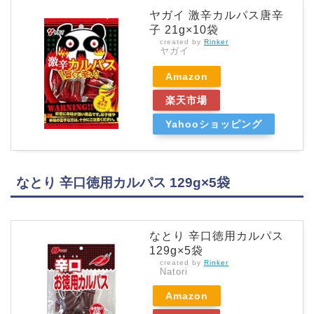
ヤガイ 激辛カルパス唐辛
子 21g×10袋
created by
Rinker
ヤガイ
Amazon
楽天市場
Yahooショッピング
なとり 辛口徳用カルパス 129g×5袋
なとり 辛口徳用カルパス
129g×5袋
created by
Rinker
Natori
Amazon