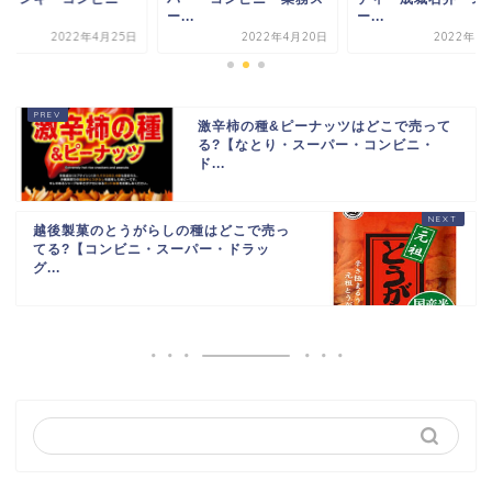
.
ー...
ー...
2022年4月25日
2022年4月20日
2022年3
激辛柿の種&ピーナッツはどこで売って
る?【なとり・スーパー・コンビニ・
ド...
越後製菓のとうがらしの種はどこで売っ
てる?【コンビニ・スーパー・ドラッ
グ...