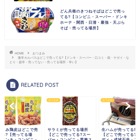
どん兵衛のきつねそばはどこで売っ
てる?【コンビニ・スーパー・ドンキ
ホーテ・関西・日清・最強・天ぷら
そば・売ってる場所】
HOME
おつまみ
激辛カルパスはどこで売ってる?【ドンキ・スーパー・口コミ・箱・ヤガイ・な
とり・超辛・売ってない・売ってる場所・辛い】
RELATED POST
まみ
おつまみ
おつまみ
つまみ鶏皮はどこで売
サラミが売ってる場所
生ハムが売ってる場
てる?【売ってる場
【どこで売ってる?スー
【どこで売ってる?
・ドンキ・コンビニ・
パー・コンビニ・業務ス
ディ・成城石井・ス