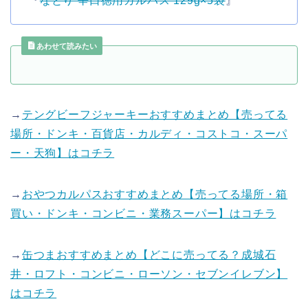
『
なとり 辛口徳用カルパス 129g×5袋
』
あわせて読みたい
→
テングビーフジャーキーおすすめまとめ【売ってる
場所・ドンキ・百貨店・カルディ・コストコ・スーパ
ー・天狗】はコチラ
→
おやつカルパスおすすめまとめ【売ってる場所・箱
買い・ドンキ・コンビニ・業務スーパー】はコチラ
→
缶つまおすすめまとめ【どこに売ってる？成城石
井・ロフト・コンビニ・ローソン・セブンイレブン】
はコチラ