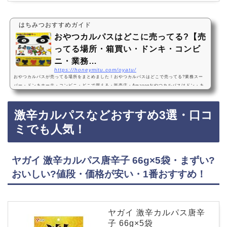
はちみつおすすめガイド
おやつカルパスはどこに売ってる?【売
ってる場所・箱買い・ドンキ・コンビ
ニ・業務…
https://honeymitu.com/oyatu/
おやつカルパスが売ってる場所をまとめました！おやつカルパスはどこで売ってる?業務スー
パー・ドンキホーテ・コンビニ・どこで買える・販売店・Amazonおやつカルパスはドン・キ
ホーテ、業務スーパー、コンビニエンスストアなどで売っています！店舗によっては売ってな
い店もあるので、Amazonなどインターネットサイトでも手軽に買えておすすめです！おやつ
激辛カルパスなどおすすめ3選・口コ
カルパスなどおつまみおすすめ3選・人気・比較ヤガイ おやつカルパス 50個 ×5箱セット・箱
買い・子供から大人まで人気！おつまみ・値段が安い・お菓子『ヤガイ おやつカルパス 50…
ミでも人気！
ヤガイ 激辛カルパス唐辛子 66g×5袋・まずい?
おいしい?値段・価格が安い・1番おすすめ！
ヤガイ 激辛カルパス唐辛
子 66g×5袋