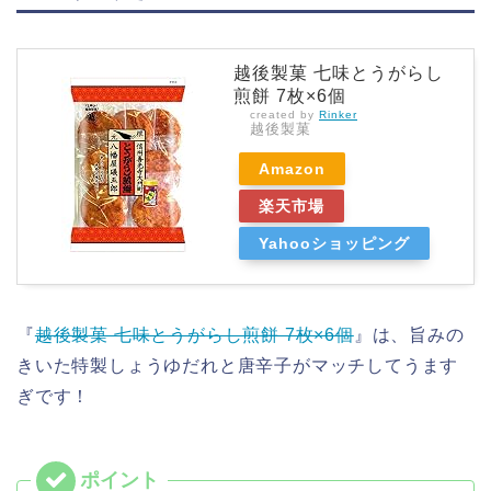
越後製菓 七味とうがらし
煎餅 7枚×6個
created by
Rinker
越後製菓
Amazon
楽天市場
Yahooショッピング
『
越後製菓 七味とうがらし煎餅 7枚×6個
』は、旨みの
きいた特製しょうゆだれと唐辛子がマッチしてうます
ぎです！