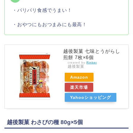
・パリパリ食感でうまい！
・おやつにもおつまみにも最高！
越後製菓 七味とうがらし
煎餅 7枚×6個
created by
Rinker
越後製菓
Amazon
楽天市場
Yahooショッピング
越後製菓 わさびの種 80g×5個