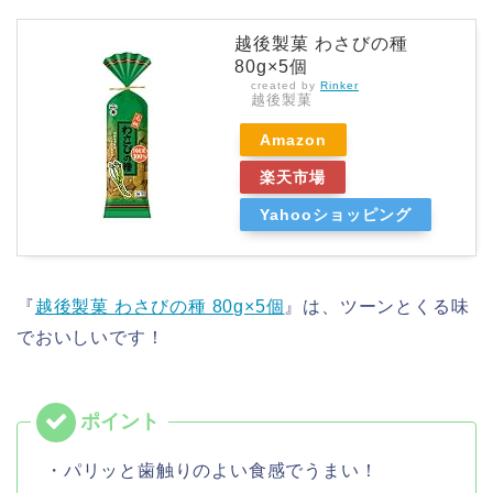
越後製菓 わさびの種
80g×5個
created by
Rinker
越後製菓
Amazon
楽天市場
Yahooショッピング
『
越後製菓 わさびの種 80g×5個
』は、ツーンとくる味
でおいしいです！
・パリッと歯触りのよい食感でうまい！