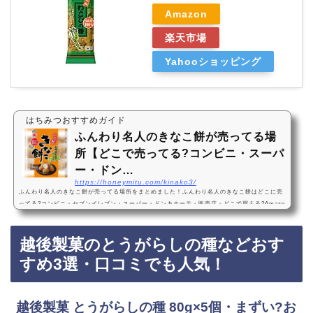
Amazon
楽天市場
Yahooショッピング
はちみつおすすめガイド
ふんわり名人のきなこ餅が売ってる場
所【どこで売ってる?コンビニ・スーパ
ー・ドン…
https://honeymitu.com/kinako3/
ふんわり名人のきなこ餅が売ってる場所をまとめました！ふんわり名人のきなこ餅はどこに売
ってる?コンビニ・セブンイレブン・スーパー・ドンキホーテ・販売店・どこで買える?Amazo
n・楽天・売ってない?ふんわり名人のきなこ餅は、セブンイレブンなどのコンビニ、スーパ
ー、ドン・キホーテに売っています！店舗によっては売ってない店もあるので、Amazonや楽
越後製菓のとうがらしの種などおす
天でもふんわり名人のきなこ餅がお得に買えておすすめです！ふんわり名人のきなこ餅などお
すすめ3選・口コミでも人気越後製菓 ふんわり名人 きなこ餅 75g×6袋・おいしい・香りが…
すめ3選・口コミでも人気！
越後製菓 とうがらしの種 80g×5個・まずい?お