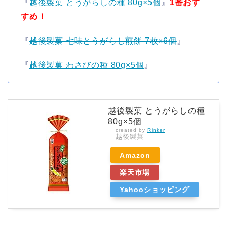
『
越後製菓 とうがらしの種 80g×5個
』
1番おす
すめ！
『
越後製菓 七味とうがらし煎餅 7枚×6個
』
『
越後製菓 わさびの種 80g×5個
』
越後製菓 とうがらしの種
80g×5個
created by
Rinker
越後製菓
Amazon
楽天市場
Yahooショッピング