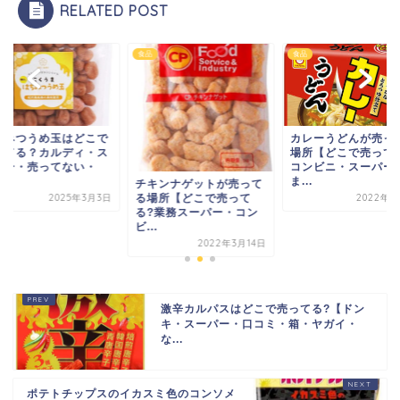
RELATED POST
食品
食品
ちみつうめ玉はどこで
カレーうどんが売っ
ってる？カルディ・ス
場所【どこで売って
パー・売ってない・
コンビニ・スーパー
.
ま...
チキンナゲットが売って
2025年3月3日
2022年8
る場所【どこで売って
る?業務スーパー・コン
ビ...
2022年3月14日
激辛カルパスはどこで売ってる?【ドン
キ・スーパー・口コミ・箱・ヤガイ・
な...
ポテトチップスのイカスミ色のコンソメ