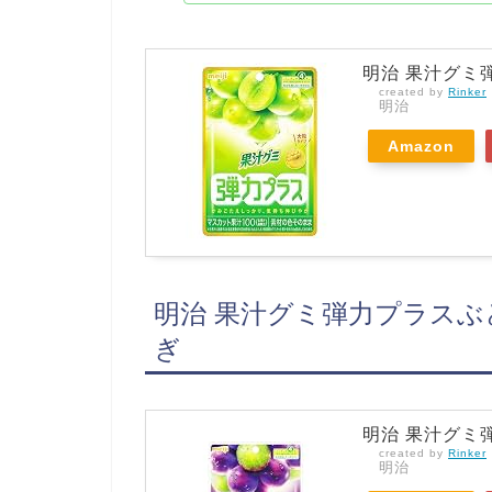
明治 果汁グミ弾
created by
Rinker
明治
Amazon
明治 果汁グミ弾力プラスぶど
ぎ
明治 果汁グミ弾
created by
Rinker
明治