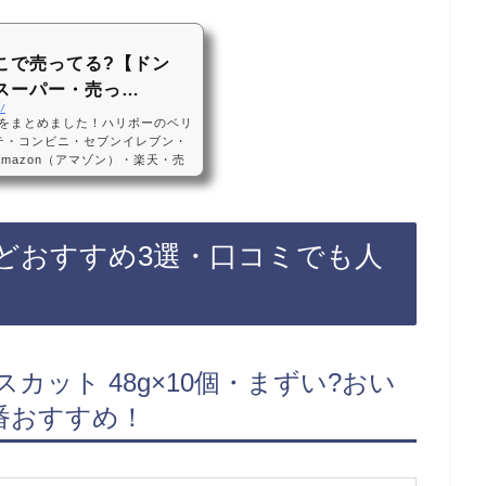
こで売ってる?【ドン
スーパー・売っ…
/
をまとめました！ハリボーのベリ
テ・コンビニ・セブンイレブン・
mazon（アマゾン）・楽天・売
リーハリボーのベリーズは、一部
などのコンビニ、スーパーに売っ
Amazonや楽天でもハリボーの
す！ハリボーのベリーズなどおす
どおすすめ3選・口コミでも人
o グミキャンディ、ベリー、5オン
カット 48g×10個・まずい?おい
番おすすめ！