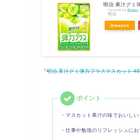
明治 果汁グミ弾
created by
Rinker
明治
Amazon
『
明治 果汁グミ弾力プラスマスカット 48g
・マスカット果汁の味でおいしい
・仕事や勉強のリフレッシュにお