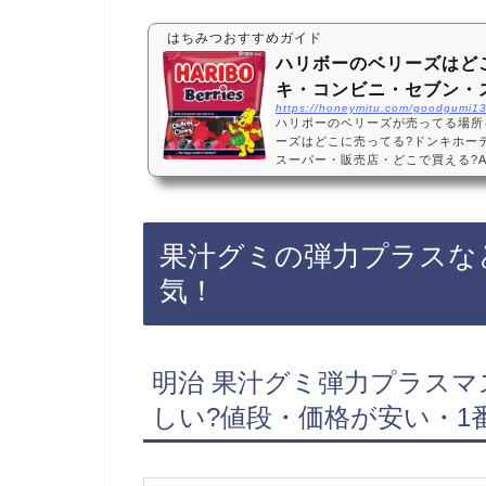
はちみつおすすめガイド
ハリボーのベリーズはど
キ・コンビニ・セブン・
https://honeymitu.com/goodgumi13
ハリボーのベリーズが売ってる場所
ーズはどこに売ってる?ドンキホー
スーパー・販売店・どこで買える?A
ってない?ベリードリーム・ラズベ
のドンキホーテや、セブンイレブン
ています！売ってない店も多いので、
ベリーズがお得に買えておすすめで
果汁グミの弾力プラスな
すめ3選・口コミでも人気！Harib
スバッグ(…
気！
明治 果汁グミ弾力プラスマス
しい?値段・価格が安い・1