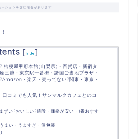
モーションを含む場合があります
た！
tents
[
]
hide
? 桔梗屋甲府本館(山梨県)・百貨店・新宿タ
座三越・東京駅一番街・諸国ご当地プラザ・
Amazon・楽天・売ってない?関東・東京・
・口コミでも人気！サンマルクカフェとのコ
まずい?おいしい?値段・価格が安い・1番おすす
・うまい・うますぎ・個包装
り