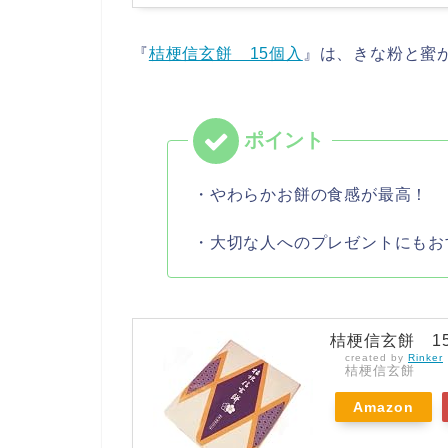
『
桔梗信玄餅 15個入
』は、きな粉と蜜
・やわらかお餅の食感が最高！
・大切な人へのプレゼントにもお
桔梗信玄餅 1
created by
Rinker
桔梗信玄餅
Amazon