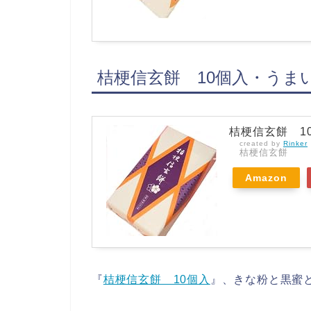
桔梗信玄餅 10個入・うま
桔梗信玄餅 1
created by
Rinker
桔梗信玄餅
Amazon
『
桔梗信玄餅 10個入
』、きな粉と黒蜜