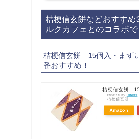
の百貨店や、新千歳空港などに売っ
ない店もあるので、Amazonや楽
に買えておすすめです！ロイズのチ
桔梗信玄餅などおすすめ
コミでも人気ロイズ コレクション
贈答に・…
ルクカフェとのコラボで
桔梗信玄餅 15個入・まず
番おすすめ！
桔梗信玄餅 1
created by
Rinker
桔梗信玄餅
Amazon