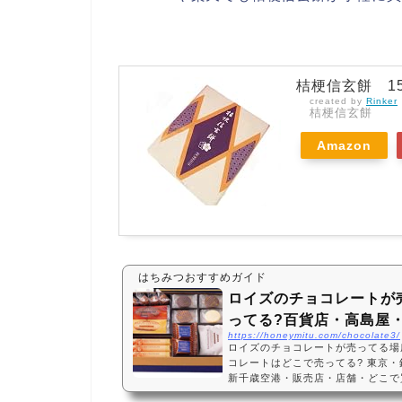
桔梗信玄餅 1
created by
Rinker
桔梗信玄餅
Amazon
はちみつおすすめガイド
ロイズのチョコレートが
ってる?百貨店・高島屋
https://honeymitu.com/chocolate3/
ロイズのチョコレートが売ってる場
コレートはどこで売ってる? 東京
新千歳空港・販売店・店舗・どこで買
ない?生チョコロイズのチョコレー