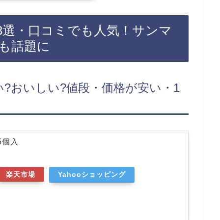
ています！店舗によっては売って
天でもロイズのチョコレートがお得
ョコレートなどおすすめ3選・口
3選・口コミでも人気！サンマ
（ブルー）【詰合せ・ギフト】ご
も話題に
い?おいしい?値段・価格が安い・1
5個入
楽天市場
Yahooショッピング