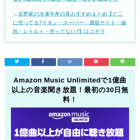
→
吉野家の冷凍牛丼の具おすすめまとめ【どこ
に売ってる?イオン・スーパー・通販サイト・値
段・レトルト・売ってない?】はコチラ
Amazon Music Unlimitedで1億曲
以上の音楽聞き放題！最初の30日無
料！