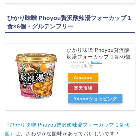
ひかり味噌 Phoyou贅沢酸辣湯フォーカップ 1
食×6個・グルテンフリー
ひかり味噌 Phoyou贅沢酸
辣湯フォーカップ 1食×6個
created by
Rinker
ひかり味噌
Amazon
楽天市場
Yahooショッピング
『
ひかり味噌 Phoyou贅沢酸辣湯フォーカップ 1食×6
個
』は、さわやかな酸味があっておいしいです！