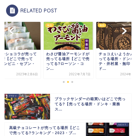
RELATED POST
食品
食品
さび醤油アーモンドが
チョコえいようかんが売
ガトーショコラが売
ってる場所【どこで売
ってる場所・ドンキホー
る場所【どこで売っ
てる?ローソン・コ
テ・井村屋・無印・ヨ
る?コンビニ・セブ
.
ド...
通...
2022年7月7日
2024年8月13日
2023年2
ブラックサンダーの箱買いはどこで売っ
てる?【売ってる場所・ドンキ・業務
ス...
高級チョコレートが売ってる場所【どこ
で売ってる?ランキング・2023・ブ...