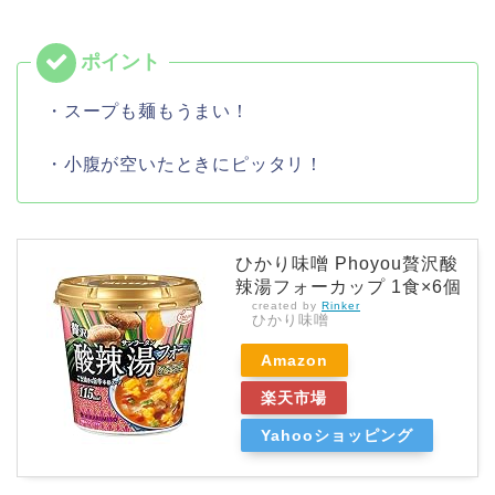
・スープも麺もうまい！
・小腹が空いたときにピッタリ！
ひかり味噌 Phoyou贅沢酸
辣湯フォーカップ 1食×6個
created by
Rinker
ひかり味噌
Amazon
楽天市場
Yahooショッピング