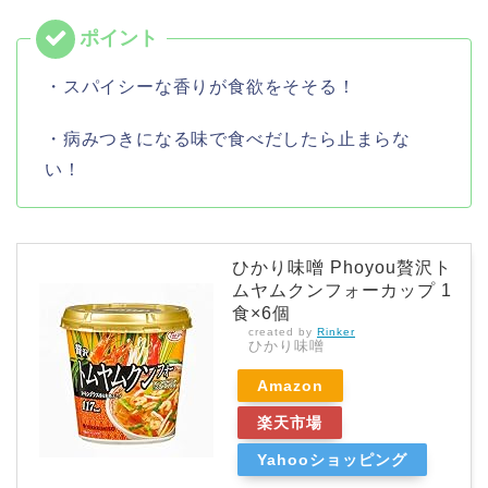
・スパイシーな香りが食欲をそそる！
・病みつきになる味で食べだしたら止まらな
い！
ひかり味噌 Phoyou贅沢ト
ムヤムクンフォーカップ 1
食×6個
created by
Rinker
ひかり味噌
Amazon
楽天市場
Yahooショッピング