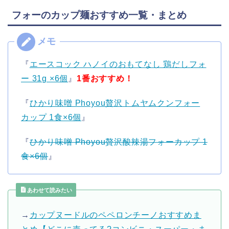
フォーのカップ麺おすすめ一覧・まとめ
『
エースコック ハノイのおもてなし 鶏だしフォ
ー 31g ×6個
』
1番おすすめ！
『
ひかり味噌 Phoyou贅沢トムヤムクンフォー
カップ 1食×6個
』
『
ひかり味噌 Phoyou贅沢酸辣湯フォーカップ 1
食×6個
』
あわせて読みたい
→
カップヌードルのペペロンチーノおすすめま