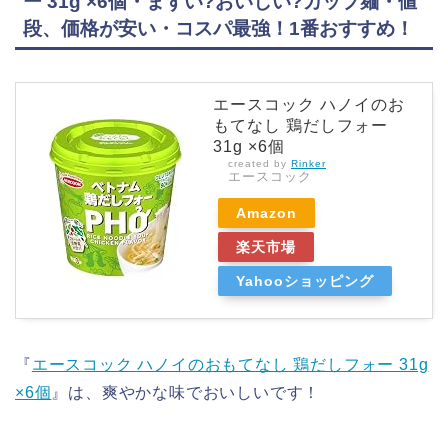
ー 31g ×6個・まずい?おいしい?カップ麺・値
段、価格が安い・コスパ最強！1番おすすめ！
エースコック ハノイのお
もてなし 鶏だしフォー
31g ×6個
created by
Rinker
エースコック
Amazon
楽天市場
Yahooショッピング
『
エースコック ハノイのおもてなし 鶏だしフォー 31g
×6個
』は、爽やかな味でおいしいです！