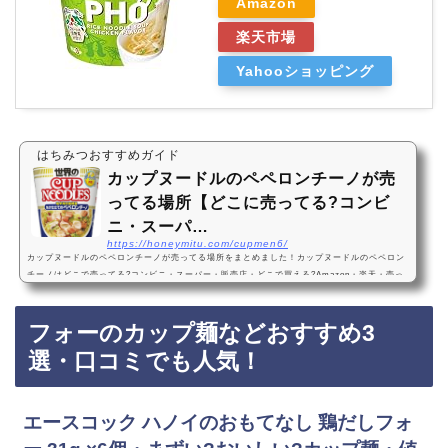
Amazon
楽天市場
Yahooショッピング
はちみつおすすめガイド
カップヌードルのペペロンチーノが売
ってる場所【どこに売ってる?コンビ
ニ・スーパ…
https://honeymitu.com/cupmen6/
カップヌードルのペペロンチーノが売ってる場所をまとめました！カップヌードルのペペロン
チーノはどこで売ってる?コンビニ・スーパー・販売店・どこで買える?Amazon・楽天・売っ
てない? 魚介仕立てのペペロンチーノカップヌードルのペペロンチーノは、コンビニやスーパ
ーに売っています！売ってない店舗も多いので、Amazonや楽天でもカップヌードルのペペロ
フォーのカップ麺などおすすめ3
ンチーノがお得に買えておすすめです！カップヌードルのペペロンチーノなどおすすめ3選・
口コミでも人気！日清 カップヌードル 魚介仕立ての ペペロンチーノ 71g ×12個・まずい?…
選・口コミでも人気！
エースコック ハノイのおもてなし 鶏だしフォ