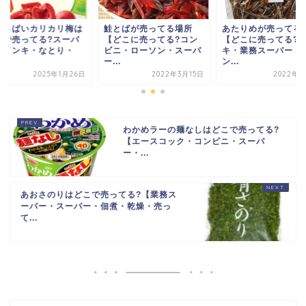
ずっぱいカリカリ梅は
鮭とばが売ってる場所
あたりめが売ってる
こで売ってる?スーパ
【どこに売ってる?コン
【どこに売ってる?
・ドンキ・なとり・
ビニ・ローソン・スーパ
キ・業務スーパー・
.
ー...
ン...
2025年1月26日
2022年3月15日
2022年1
わかめラーの麺なしはどこで売ってる?
【エースコック・コンビニ・スーパ
ー・...
あおさのりはどこで売ってる?【業務ス
ーパー・スーパー・佃煮・乾燥・売っ
て...