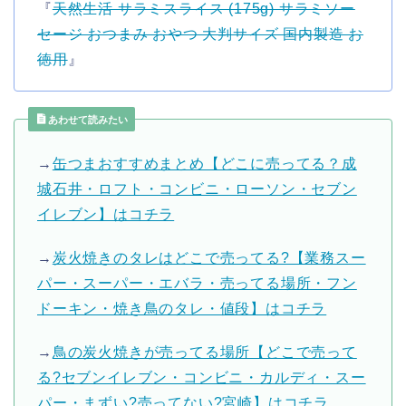
『
天然生活 サラミスライス (175g) サラミソー
セージ おつまみ おやつ 大判サイズ 国内製造 お
徳用
』
あわせて読みたい
→
缶つまおすすめまとめ【どこに売ってる？成
城石井・ロフト・コンビニ・ローソン・セブン
イレブン】はコチラ
→
炭火焼きのタレはどこで売ってる?【業務スー
パー・スーパー・エバラ・売ってる場所・フン
ドーキン・焼き鳥のタレ・値段】はコチラ
→
鳥の炭火焼きが売ってる場所【どこで売って
る?セブンイレブン・コンビニ・カルディ・スー
パー・まずい?売ってない?宮崎】はコチラ