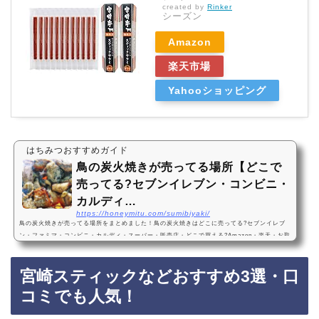
created by
Rinker
シーズン
Amazon
楽天市場
Yahooショッピング
はちみつおすすめガイド
鳥の炭火焼きが売ってる場所【どこで
売ってる?セブンイレブン・コンビニ・
カルディ…
https://honeymitu.com/sumibiyaki/
鳥の炭火焼きが売ってる場所をまとめました！鳥の炭火焼きはどこに売ってる?セブンイレブ
ン・ファミマ・コンビニ・カルディ・スーパー・販売店・どこで買える?Amazon・楽天・お取
り寄せ・売ってない?鳥の炭火焼きは、セブンイレブンやファミリーマートなどのコンビニ、
カルディなどのスーパーに売っています！店舗によっては売ってない店もあるので、Amazon
宮崎スティックなどおすすめ3選・口
や楽天でも鳥の炭火焼きがお得に買えておすすめです！鳥の炭火焼きおすすめ3選・口コミで
も人気宮崎名物焼き鳥 鶏の炭火焼100ｇ 手仕込み+冷凍でなければ出来なかった焼き立て…
コミでも人気！