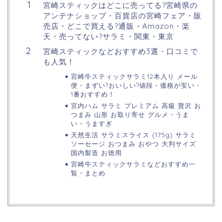
宮崎スティックはどこに売ってる?宮崎県の
アンテナショップ・百貨店の宮崎フェア・販
売店・どこで買える?通販・Amazon・楽
天・売ってない?サラミ・関東・東京
宮崎スティックなどおすすめ3選・口コミで
も人気！
宮崎牛スティックサラミ12本入り メール
便・まずい?おいしい?値段・価格が安い・
1番おすすめ！
宮内ハム サラミ プレミアム 高級 贅沢 お
つまみ 山形 お取り寄せ グルメ・うま
い・うますぎ
天然生活 サラミスライス (175g) サラミ
ソーセージ おつまみ おやつ 大判サイズ
国内製造 お徳用
宮崎牛スティックサラミなどおすすめ一
覧・まとめ