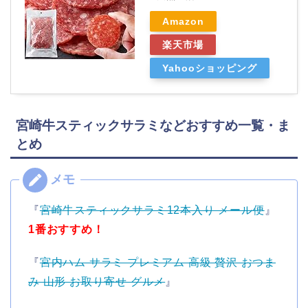
Amazon
楽天市場
Yahooショッピング
宮崎牛スティックサラミなどおすすめ一覧・ま
とめ
『
宮崎牛スティックサラミ12本入り メール便
』
1番おすすめ！
『
宮内ハム サラミ プレミアム 高級 贅沢 おつま
み 山形 お取り寄せ グルメ
』