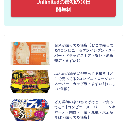
Unlimitedの最初の30日
間無料
お米が売ってる場所【どこで売って
る?コンビニ・セブンイレブン・スー
パー・ドラッグストア・安い・米販
売店・まずい?】
ぶぶかの油そばが売ってる場所【ど
こで売ってる?コンビニ・ローソン・
スーパー・カップ麺・まずい?おいし
い?値段】
どん兵衛のきつねそばはどこで売っ
てる?【コンビニ・スーパー・ドンキ
ホーテ・関西・日清・最強・天ぷら
そば・売ってる場所】