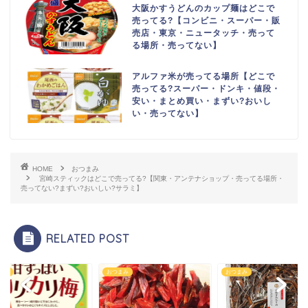
大阪かすうどんのカップ麺はどこで
売ってる?【コンビニ・スーパー・販
売店・東京・ニュータッチ・売って
る場所・売ってない】
アルファ米が売ってる場所【どこで
売ってる?スーパー・ドンキ・値段・
安い・まとめ買い・まずい?おいし
い・売ってない】
HOME
おつまみ
宮崎スティックはどこで売ってる?【関東・アンテナショップ・売ってる場所・
売ってない?まずい?おいしい?サラミ】
RELATED POST
まみ
おつまみ
おつまみ