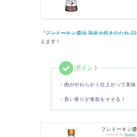
『
フンドーキン醬油 鶏炭火焼きのたれ 220
えます！
・肉がやわらかく仕上がって美味
・良い香りが食欲をそそる！
フンドーキン醬油
created by
Rinker