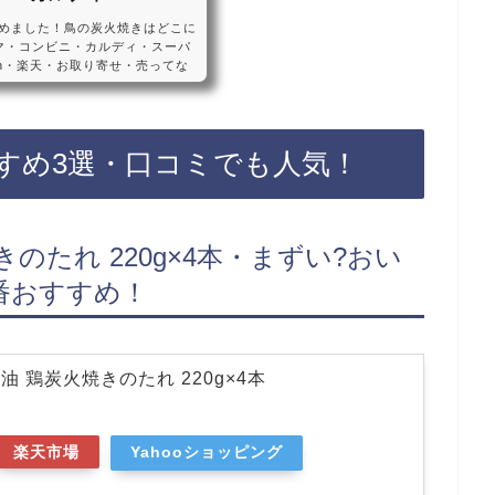
めました！鳥の炭火焼きはどこに
マ・コンビニ・カルディ・スーパ
on・楽天・お取り寄せ・売ってな
ンやファミリーマートなどのコン
っています！店舗によっては売っ
楽天でも鳥の炭火焼きがお得に買え
すめ3選・口コミでも人気宮崎名
すめ3選・口コミでも人気！
込み+冷凍でなければ出来なかっ
のたれ 220g×4本・まずい?おい
番おすすめ！
 鶏炭火焼きのたれ 220g×4本
楽天市場
Yahooショッピング