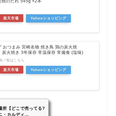
焼のたれ 545g ×2本
楽天市場
Yahooショッピング
ず おつまみ 宮崎名物 焼き鳥 鶏の炭火焼
ク 炭火焼き 3年保存 常温保存 常備食 (塩味)
き鳥一覧はこちら
楽天市場
Yahooショッピング
場所【どこで売ってる?
ニ・カルディ…