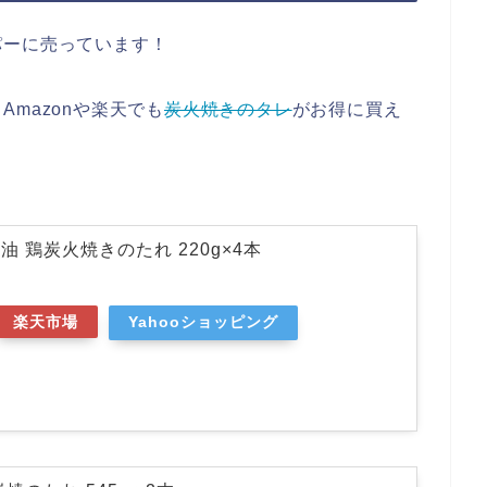
パーに売っています！
mazonや楽天でも
炭火焼きのタレ
がお得に買え
 鶏炭火焼きのたれ 220g×4本
楽天市場
Yahooショッピング