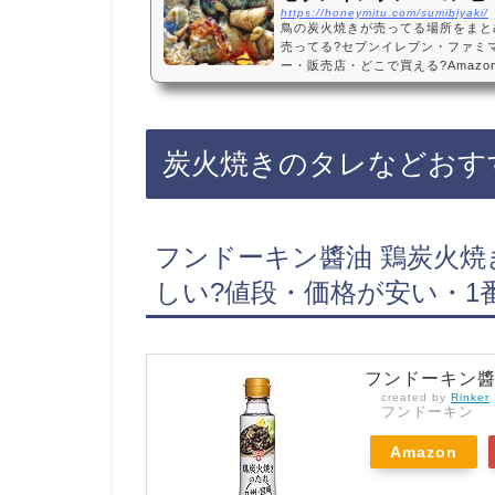
https://honeymitu.com/sumibiyaki/
鳥の炭火焼きが売ってる場所をまと
売ってる?セブンイレブン・ファミ
ー・販売店・どこで買える?Amaz
い?鳥の炭火焼きは、セブンイレブ
ビニ、カルディなどのスーパーに売
てない店もあるので、Amazonや
ておすすめです！鳥の炭火焼きおす
炭火焼きのタレなどおす
物焼き鳥 鶏の炭火焼100ｇ 手仕
た焼き立て…
フンドーキン醬油 鶏炭火焼き
しい?値段・価格が安い・1
フンドーキン醬油
created by
Rinker
フンドーキン
Amazon