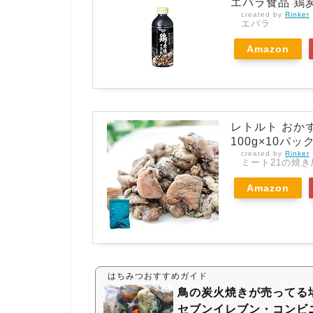
エバラ食品 鶏炭
created by
Rinker
エバラ
Amazon
レトルト おか
100g×10パッ
created by
Rinker
ミート21の焼
Amazon
はちみつおすすめガイド
鳥の炭火焼きが売ってる
セブンイレブン・コンビ